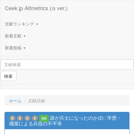
Ceek.jp Altmetrics (α ver.)
文献ランキング
新着文献
新着投稿
検索
ホーム
文献詳細
誰が兵士になったのか(2) : 学歴・
9
0
0
0
OA
職業による兵役の不平等