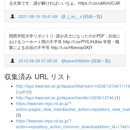
る次第です。謎が解ければいいなぁ。https://t.co/ukKmlJCJiK
2021-06-19 18:41:49
@_j_xx__x
(
投稿一覧
)
関西学院大学リポジトリ: 誰が兵士になったのかPDF : 兵役に
おけるコーホート間の不平等 http://t.co/PYILIHJbta 学歴・職
業による兵役の不平等 http://t.co/HbevopGKjY
2015-08-29 07:28:26
@savechildshin
(
投稿一覧
)
収集済み URL リスト
http://kgur.kwansei.ac.jp/dspace/bitstream/10236/12746/1/119
2.pdf
(1)
http://kgur.kwansei.ac.jp/dspace/handle/10236/12746
(1)
https://kwansei.repo.nii.ac.jp/?
action=pages_view_main&active_action=repository_view_ma
(3)
https://kwansei.repo.nii.ac.jp/?
action=repository_action_common_download&item_id=17461&