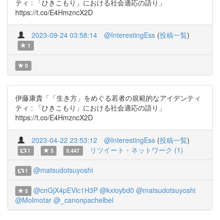
ティ : 「ひきこもり」における社会適応の語り」
https://t.co/E4HmzncX2D
2023-09-24 03:58:14
@InterestingEss
(
投稿一覧
)
1
0
伊藤康貴「「生き方」をめぐる若者の規範的なアイデンティ
ティ : 「ひきこもり」における社会適応の語り」
https://t.co/E4HmzncX2D
2023-04-22 23:53:12
@InterestingEss
(
投稿一覧
)
リツイート・ネットワーク (1)
1
5
0.447
@matsudotsuyoshi
1
@cnGjX4pEVlc1H3P
@kxioybd0
@matsudotsuyoshi
5
@Molmotar
@_canonpachelbel