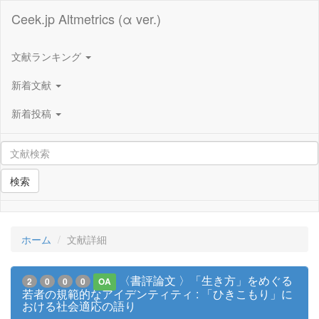
Ceek.jp Altmetrics (α ver.)
文献ランキング
新着文献
新着投稿
検索
ホーム
文献詳細
〈書評論文 〉「生き方」をめぐる
2
0
0
0
OA
若者の規範的なアイデンティティ : 「ひきこもり」に
おける社会適応の語り