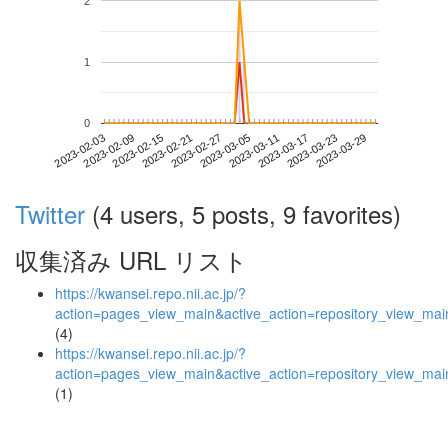
2
1
0
2023-03-23
2023-02-03
2023-02-21
2023-03-11
2023-03-29
2023-02-09
2023-02-27
2023-03-17
2023-02-15
2023-03-05
Twitter
(4 users, 5 posts, 9 favorites)
収集済み URL リスト
https://kwansei.repo.nii.ac.jp/?
action=pages_view_main&active_action=repository_view_ma
(4)
https://kwansei.repo.nii.ac.jp/?
action=pages_view_main&active_action=repository_view_ma
(1)