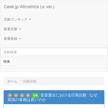
Ceek.jp Altmetrics (α ver.)
文献ランキング
新着文献
新着投稿
検索
ホーム
文献詳細
党首選出における日英比較 : なぜ
4
0
0
0
OA
英国の首相は若いのか