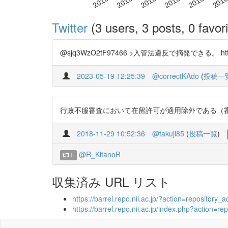
Twitter
(3 users, 3 posts, 0 favori
@sjq3WzO2tF97466 >入管法違反で摘発できる。 http
2023-05-19 12:25:39
@correctKAdo
(
投稿一
行政不服審査において在留許可が適用除外である（
2018-11-29 10:52:36
@takuji85
(
投稿一覧
)
@R_KitanoR
1
収集済み URL リスト
https://barrel.repo.nii.ac.jp/?action=reposit
https://barrel.repo.nii.ac.jp/index.php?acti