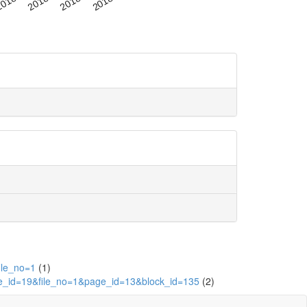
ile_no=1
(1)
ute_id=19&file_no=1&page_id=13&block_id=135
(2)