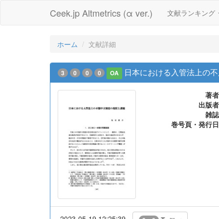
Ceek.jp Altmetrics (α ver.)
文献ランキング
ホーム
文献詳細
日本における入管法上の不
3
0
0
0
OA
著者
出版者
雑誌
巻号頁・発行日
2023-05-19 12:25:39