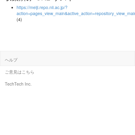
https://meiji.repo.nii.ac.jp/?
action=pages_view_main&active_action=repository_view_ma
(4)
ヘルプ
ご意見はこちら
TechTech Inc.