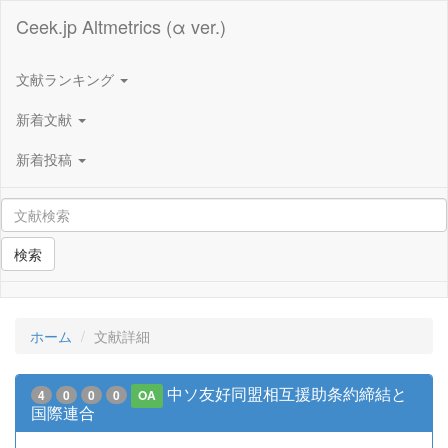
Ceek.jp Altmetrics (α ver.)
文献ランキング
新着文献
新着投稿
検索
ホーム
文献詳細
中ソ友好同盟相互援助条約締結と
4
0
0
0
OA
国際連合