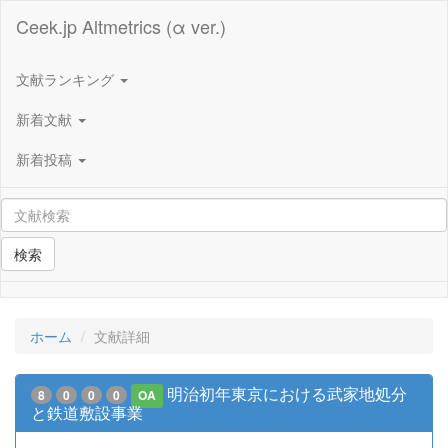
Ceek.jp Altmetrics (α ver.)
文献ランキング
新着文献
新着投稿
検索
ホーム
文献詳細
明治初年東京における武家地処分
8
0
0
0
OA
と鉄道敷設事業