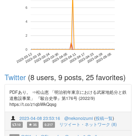
6
4
2
0
2023-04-29
2023-03-12
2023-03-30
2023-04-17
2023-05-05
2023-03-18
2023-04-05
2023-04-23
2023-03-24
2023-04-11
Twitter
(8 users, 9 posts, 25 favorites)
PDFあり。 ⇒松山恵 「明治初年東京における武家地処分と鉄
道敷設事業」 『駿台史學』第176号 (2022/9)
https://t.co/z1qbWkQqsg
2023-04-08 23:53:16
@nekonoizumi
(
投稿一覧
)
リツイート・ネットワーク (8)
10
35
0.217