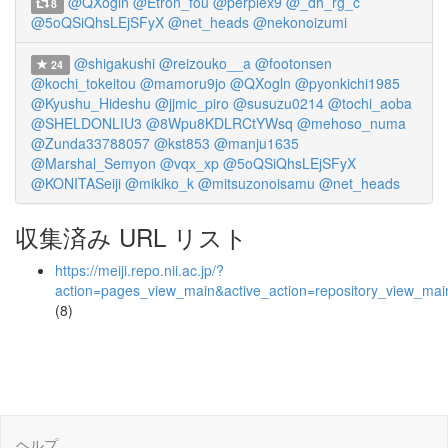
@QXogln
@Etron_fou
@perplex9
@_dh_rg_c
8
@5oQSiQhsLEjSFyX
@net_heads
@nekonoizumi
@shigakushi
@reizouko__a
@footonsen
24
@kochi_tokeitou
@mamoru9jo
@QXogln
@pyonkichi1985
@Kyushu_Hideshu
@jjmic_piro
@susuzu0214
@tochi_aoba
@SHELDONLIU3
@8Wpu8KDLRCtYWsq
@mehoso_numa
@Zunda33788057
@kst853
@manju1635
@Marshal_Semyon
@vqx_xp
@5oQSiQhsLEjSFyX
@KONITASeiji
@mikiko_k
@mitsuzonoisamu
@net_heads
収集済み URL リスト
https://meiji.repo.nii.ac.jp/?
action=pages_view_main&active_action=repository_view_ma
(8)
ヘルプ