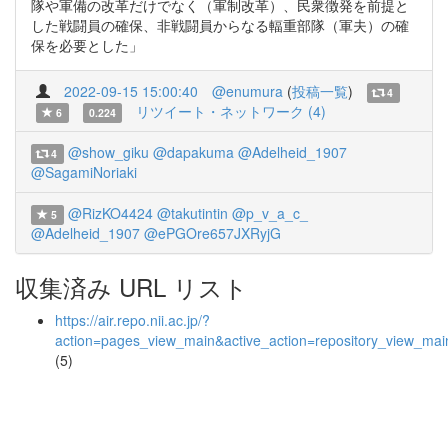
隊や軍備の改革だけでなく（軍制改革）、民衆徴発を前提と
した戦闘員の確保、非戦闘員からなる輻重部隊（軍夫）の確
保を必要とした」
2022-09-15 15:00:40
@enumura
(
投稿一覧
)
4
リツイート・ネットワーク (4)
6
0.224
@show_giku
@dapakuma
@Adelheid_1907
4
@SagamiNoriaki
@RizKO4424
@takutintin
@p_v_a_c_
5
@Adelheid_1907
@ePGOre657JXRyjG
収集済み URL リスト
https://air.repo.nii.ac.jp/?
action=pages_view_main&active_action=repository_view_ma
(5)