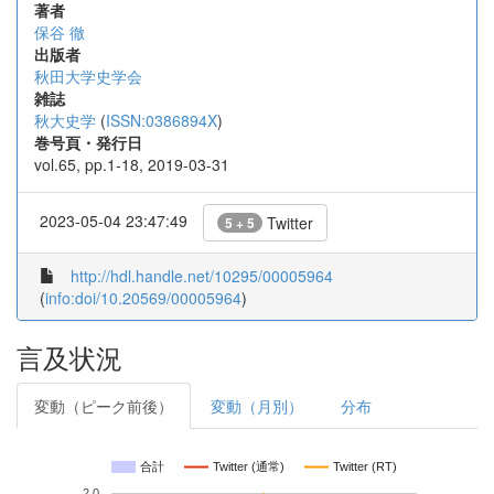
著者
保谷 徹
出版者
秋田大学史学会
雑誌
秋大史学
(
ISSN:0386894X
)
巻号頁・発行日
vol.65, pp.1-18, 2019-03-31
2023-05-04 23:47:49
Twitter
5 + 5
http://hdl.handle.net/10295/00005964
(
info:doi/10.20569/00005964
)
言及状況
変動（ピーク前後）
変動（月別）
分布
合計
Twitter (通常)
Twitter (RT)
2.0