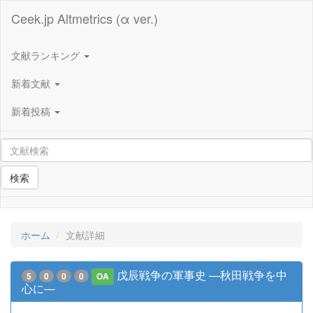
Ceek.jp Altmetrics (α ver.)
文献ランキング
新着文献
新着投稿
検索
ホーム
文献詳細
戊辰戦争の軍事史 ―秋田戦争を中
5
0
0
0
OA
心に―