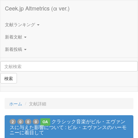
Ceek.jp Altmetrics (α ver.)
文献ランキング
新着文献
新着投稿
検索
ホーム
文献詳細
クラシック音楽がビル・エヴァン
2
0
0
0
OA
スに与えた影響について : ビル・エヴァンスのハーモ
ニーに着目して