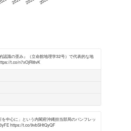
的認識の歪み』（立命館地理学32号）で代表的な地
.co/n7xOjRl8vK
分析を中心に」という内閣府沖縄担当部局のパンフレッ
s://t.co/9vbSHtQyQF