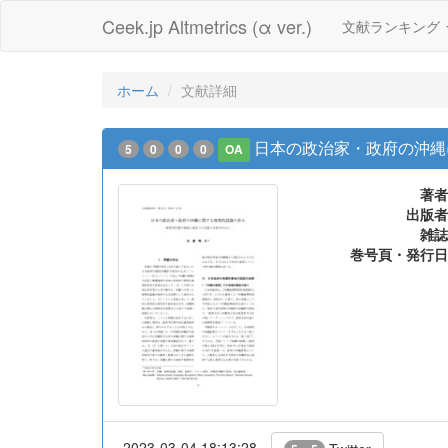
Ceek.jp Altmetrics (α ver.)
文献ランキング
ホーム
文献詳細
日本の政治家・政府の沖縄
5
0
0
0
OA
著者
出版者
雑誌
巻号頁・発行日
2023-03-04 18:13:28