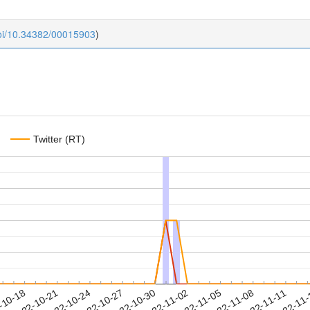
doi/10.34382/00015903
)
Twitter (RT)
2022-11-08
2022-11-11
2022-11
-10-18
2
2022-10-21
2022-10-24
2022-10-27
2022-10-30
2022-11-02
2022-11-05