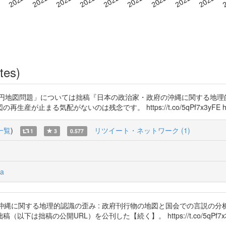
tes)
円地図問題」については拙稿『日本の政治家・政府の沖縄に関する地理
配がないのは残念です。 https://t.co/5qPf7x3yFE https://t
一覧
)
リツイート・ネットワーク (1)
1
3
0.577
a
の沖縄に関する地理的認識の歪み : 政府刊行物の地図と国会での言説の
公開URL）を公刊した【続く】。 https://t.co/5qPf7x3yFE http