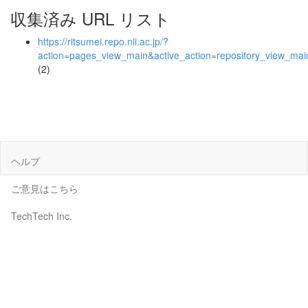
収集済み URL リスト
https://ritsumei.repo.nii.ac.jp/?
action=pages_view_main&active_action=repository_view_ma
(2)
ヘルプ
ご意見はこちら
TechTech Inc.