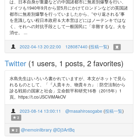
は、日本自身が重慶などの中国諸都市に無差別爆撃を行い、
ドイツも1940年9月から翌5月にかけてロンドンなどの英国諸
都市に無差別爆撃を行っていましたから、”やり返される”事
を意識しない程日本政府＆大本営ほどにはノーテンキではな
く、それへの対抗手段として一般国民に「非難するな。火を
消せ。 ...
2022-04-13 20:22:00
128087440
(
投稿一覧
)
Twitter
(1 users, 1 posts, 2 favorites)
水島先生はいろいろ書かれていますが、本文がネットで見ら
れるものとして、「『人貴キカ、物貴キカ』 : 防空法制から
診る戦前の国家と社会」立命館平和研究16巻（2015年）1
頁。https://t.co/JSCViMAkOV
2023-08-14 13:00:11
@masahirosogabe
(
投稿一覧
)
2
@nemoinlibrary
@Dj3ArtBq
2