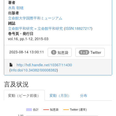
著者
水島 朝穂
出版者
立命館大学国際平和ミュージアム
雑誌
立命館平和研究 = 立命館平和研究
(
ISSN:18827217
)
巻号頁・発行日
vol.16, pp.1-12, 2015-03
2023-08-14 13:00:11
知恵袋
Twitter
1
1 + 2
http://hdl.handle.net/10367/11430
(
info:doi/10.34382/00008382
)
言及状況
変動（ピーク前後）
変動（月別）
分布
合計
知恵袋
Twitter (通常)
1.00