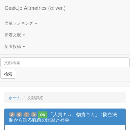
Ceek.jp Altmetrics (α ver.)
文献ランキング
新着文献
新着投稿
検索
ホーム
文献詳細
「人貴キカ、物貴キカ」 : 防空法
2
0
0
0
OA
制から診る戦前の国家と社会