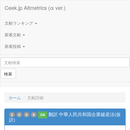
Ceek.jp Altmetrics (α ver.)
文献ランキング
新着文献
新着投稿
検索
ホーム
文献詳細
翻訳 中華人民共和国企業破産法(仮
2
0
0
0
OA
訳)