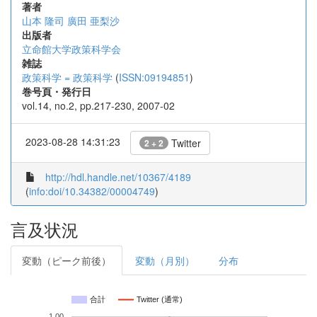
著者
山本 隆司
廣田 亜梨沙
出版者
立命館大学政策科学会
雑誌
政策科学 = 政策科学
(
ISSN:09194851
)
巻号頁・発行日
vol.14, no.2, pp.217-230, 2007-02
2023-08-28 14:31:23
Twitter
2 + 2
http://hdl.handle.net/10367/4189
(
info:doi/10.34382/00004749
)
言及状況
変動（ピーク前後）
変動（月別）
分布
合計
Twitter (通常)
1.00