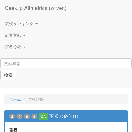
Ceek.jp Altmetrics (α ver.)
文献ランキング
新着文献
新着投稿
検索
ホーム
文献詳細
英米の俗信(1)
3
0
0
0
OA
著者