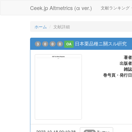
Ceek.jp Altmetrics (α ver.)
文献ランキング
ホーム
文献詳細
日本栗品種ニ關スル硏究
3
0
0
0
OA
著者
出版者
雑誌
巻号頁・発行日
2023-10-18 00:19:38