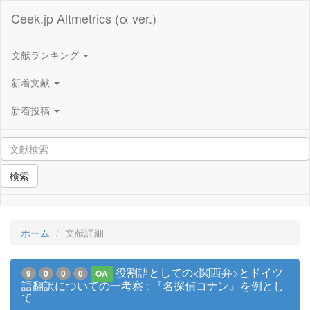
Ceek.jp Altmetrics (α ver.)
文献ランキング
新着文献
新着投稿
検索
ホーム
文献詳細
役割語としての<関西弁>とドイツ
9
0
0
0
OA
語翻訳についての一考察 : 『名探偵コナン』を例とし
て