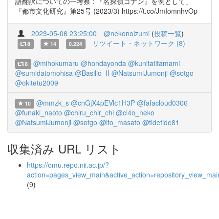
語翻訳についての一考察 : 『名探偵コナン』を例として」
『都市文化研究』第25号 (2023/3) https://t.co/JmIomnhvOp
2023-05-06 23:25:00
@nekonoizumi
(
投稿一覧
)
リツイート・ネットワーク (8)
8
14
0.224
@mihokumaru
@hondayonda
@kunitatitamami
8
@sumidatomohisa
@Basilio_II
@NatsumiJumonji
@sotgo
@okitetu2009
@mmzk_s
@cnGjX4pEVlc1H3P
@fafacloud0306
10
@funaki_naoto
@chiru_chir_chi
@ci4o_neko
@NatsumiJumonji
@sotgo
@ito_masato
@tidetide81
収集済み URL リスト
https://omu.repo.nii.ac.jp/?
action=pages_view_main&active_action=repository_view_ma
(9)