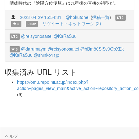
晴雄時代の『陰陽方位便覧』は九星術の直接の祖型だ。
2023-04-29 15:54:31
@hokutohei
(
投稿一覧
)
2
リツイート・ネットワーク (2)
5
0.632
@reisyonosaitei
@KaRaSu0
2
@darumaym
@reisyonosaitei
@hBm80SISv9QbXEk
5
@KaRaSu0
@shinko11jp
収集済み URL リスト
https://omu.repo.nii.ac.jp/index.php?
action=pages_view_main&active_action=repository_action_
(9)
ヘルプ