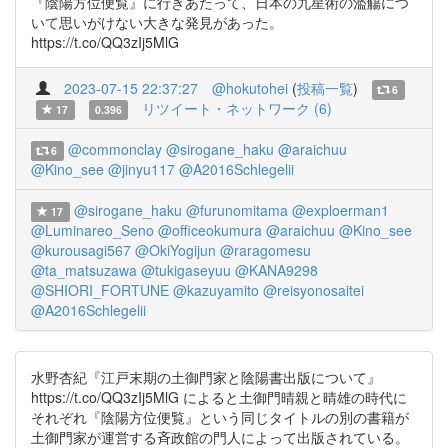
『陰陽方位便覧』に行きあたって、日本の九星術の濫觴につ
いて思いがけない大きな発見があった。
https://t.co/QQ3zIj5MlG
2023-07-15 22:37:27
@hokutohei
(
投稿一覧
)
6
リツイート・ネットワーク (6)
17
0.396
@commonclay
@sirogane_haku
@araichuu
6
@Kino_see
@jinyu117
@A2016Schlegelii
@sirogane_haku
@furunomitama
@exploerman1
17
@Luminareo_Seno
@officeokumura
@araichuu
@Kino_see
@kurousagi567
@OkiYogijun
@raragomesu
@ta_matsuzawa
@tukigaseyuu
@KANA9298
@SHIORI_FORTUNE
@kazuyamito
@reisyonosaitei
@A2016Schlegelii
水野杏紀『江戸末期の土御門家と陰陽書出版について』
https://t.co/QQ3zIj5MlG によると土御門晴親と晴雄の時代に
それぞれ『陰陽方位便覧』という同じタイトルの別の書籍が
土御門家が運営する斉政館の門人によって出版されている。