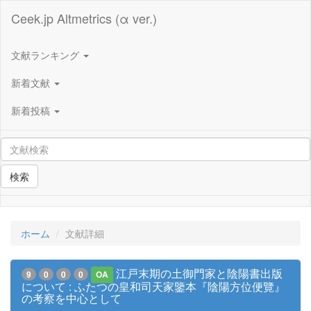
Ceek.jp Altmetrics (α ver.)
文献ランキング
新着文献
新着投稿
検索
ホーム
文献詳細
江戸末期の土御門家と陰陽書出版
9
0
0
0
OA
について : ふたつの皇和司天家鑒本『陰陽方位便覽』
の考察を中心として