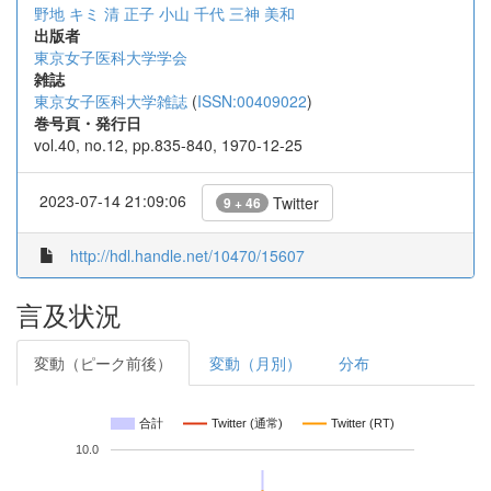
野地 キミ
清 正子
小山 千代
三神 美和
出版者
東京女子医科大学学会
雑誌
東京女子医科大学雑誌
(
ISSN:00409022
)
巻号頁・発行日
vol.40, no.12, pp.835-840, 1970-12-25
2023-07-14 21:09:06
Twitter
9 + 46
http://hdl.handle.net/10470/15607
言及状況
変動（ピーク前後）
変動（月別）
分布
合計
Twitter (通常)
Twitter (RT)
10.0