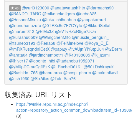
@yuri0123000
@anatawatashihtn
@darmachs90
43
@BANDO_TARO
@mikenekotigers
@nebo325
@HosonoMisuzu
@fuku_chihuahua
@yappakarauri
@inunohanazura
@0TPXx5e7F7OYyfo
@BikkuriSeitai
@marumi313
@EiMc3Z
@eV1vHZxR5ge7JOn
@kurashu0509
@WangchenMito
@muscle_penguin_
@tsuneo3193
@Reira58
@FelMinelove
@Koya_C_E
@mRXR8sqndnICetX
@papi2y
@vAUjniYlY6tpU04
@2Derm
@arata04
@jardinchampetr1
@K40138605
@k_izumi
@lhiver17
@obento_hibi
@tadanobu1952071
@yM0pDCmuCgfiPzK
@_Rachel0616_
@501Dshirayuki
@Bushido_765
@habutarou
@hosp_pharm
@maimaikavli
@nsh1960
@SixAiles
@Tok_San76
収集済み URL リスト
https://twinkle.repo.nii.ac.jp/index.php?
action=repository_action_common_download&item_id=13308&
(9)