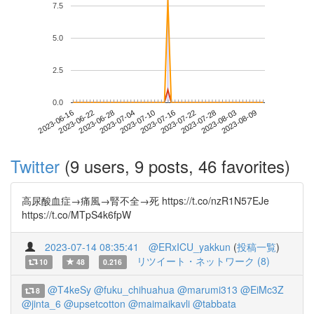
7.5
5.0
2.5
0.0
2023-08-03
2023-06-16
2023-07-04
2023-07-22
2023-08-09
2023-06-22
2023-07-10
2023-07-28
2023-06-28
2023-07-16
Twitter
(9 users, 9 posts, 46 favorites)
高尿酸血症→痛風→腎不全→死 https://t.co/nzR1N57EJe
https://t.co/MTpS4k6fpW
2023-07-14 08:35:41
@ERxICU_yakkun
(
投稿一覧
)
リツイート・ネットワーク (8)
10
48
0.216
@T4keSy
@fuku_chihuahua
@marumi313
@EiMc3Z
8
@jinta_6
@upsetcotton
@maimaikavli
@tabbata