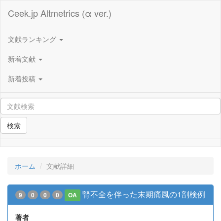
Ceek.jp Altmetrics (α ver.)
文献ランキング
新着文献
新着投稿
検索
ホーム
文献詳細
腎不全を伴った末期痛風の1剖検例
9
0
0
0
OA
著者