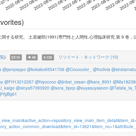
2022-08-21
2022-08-24
2022-08
-07-31
2
2022-08-03
2022-08-06
2022-08-09
2022-08-12
2022-08-15
2022-08-18
vorites)
研究。 土居健郎(1991)専門性と人間性.心理臨床研究.第 9 巻，(2
覧
)
リツイート・ネットワーク (10)
10
66
0.129
a
@jampeppo
@kokako65541706
@Cococolor_
@foclivla
@siratamatu
sy
@FH13212267
@hiyoccoo
@jinbei_ossan
@kara_8931
@Ma18238
_kaigo
@sinya57393920
@sora_bpcp
@suyasuyasoon
@Tatata_ta_
@YgBg61
ges_view_main&active_action=repository_view_main_item_detail&item
pository_action_common_download&item_id=13621&item_no=1&attribute_