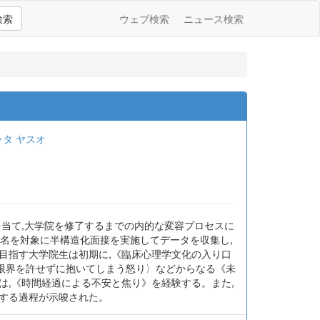
検索
ウェブ検索
ニュース検索
ッタ ヤスオ
を当て,大学院を修了するまでの内的な変容プロセスに
0名を対象に半構造化面接を実施してデータを収集し,
目指す大学院生は初期に,《臨床心理学文化の入り口
限界を許せずに抱いてしまう怒り〉などからなる《未
は,《時間経過による不安と焦り》を経験する。また,
する過程が示唆された。