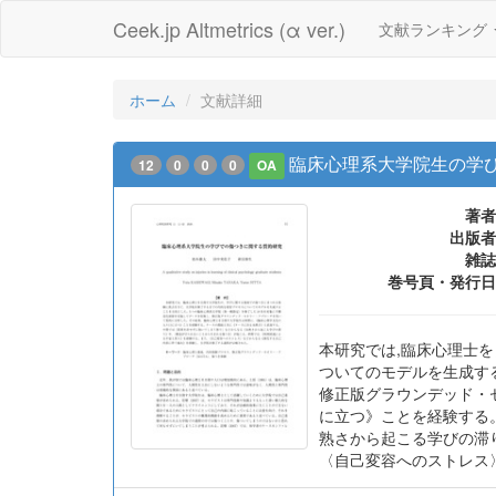
Ceek.jp Altmetrics (α ver.)
文献ランキング
ホーム
文献詳細
臨床心理系大学院生の学
12
0
0
0
OA
著者
出版者
雑誌
巻号頁・発行日
本研究では,臨床心理士
ついてのモデルを生成す
修正版グラウンデッド・
に立つ》ことを経験する
熟さから起こる学びの滞
〈自己変容へのストレス