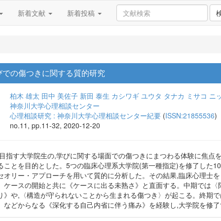
新着文献
新着投稿
びでの傷つきに関する質的研究
柏木 雄太
田中 美佐子
新田 泰生
カシワギ ユウタ
タナカ ミサコ
ニ
神奈川大学心理相談センター
心理相談研究 : 神奈川大学心理相談センター紀要
(
ISSN:21855536
)
no.11, pp.11-32, 2020-12-20
を目指す大学院生の,学びに関する場面での傷つきにまつわる体験に焦点
ることを目的とした。5つの臨床心理系大学院(第一種指定)を修了した1
セオリー・アプローチを用いて質的に分析した。その結果,臨床心理士を
。ケースの開始と共に《ケースに出る未熟さ》と直面する。中期では〈
り》や,〈構造が守られないことから生まれる傷つき〉が起こる。終期で
〉などからなる《深化する自己内省に伴う痛み》を経験し,大学院を修了