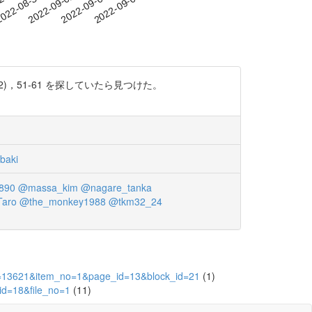
-27
022-08-30
2022-09-02
2022-09-05
2022-09-08
)，51-61 を探していたら見つけた。
baki
890
@massa_kim
@nagare_tanka
Taro
@the_monkey1988
@tkm32_24
_id=13621&item_no=1&page_id=13&block_id=21
(1)
id=18&file_no=1
(11)