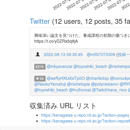
2022-07-22
2022-07-25
2022-07-28
2022
2022-07-16
2022-07-19
Twitter
(12 users, 12 posts, 35 fa
興味深い論文を見つけた。養成課程の初期の傷つきに関する
https://t.co/yDZRa5q8jA
2022-08-13 09:35:45
@mtf07270309
(
投稿一
@inkyavanzai
@toyoshiki_beach
@nichetopi
10
@aeRyHXfJdxiTp0O
@charlie3cp
@comu4p
24
@NaokoYamafuji
@nichetopia
@polynesiamn
@RYU
@toyoshiki_beach
@truthoreal
@Twitchhana_nico
収集済み URL リスト
https://kanagawa-u.repo.nii.ac.jp/?action=pa
https://kanagawa-u.repo.nii.ac.jp/?action=re