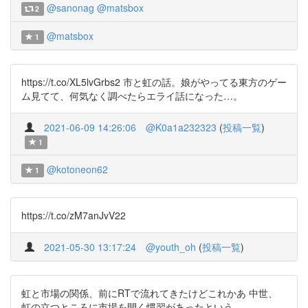
@sanonag
@matsbox
2
@matsbox
1
https://t.co/XL5lvGrbs2 市と虹の話。娘がやってる東方のゲー
ム見てて、何気なく調べたらエライ話になった…。
2021-06-09 14:26:06
@K0a1a232323
(
投稿一覧
)
1
@kotoneon62
1
https://t.co/zM7anJvV22
2021-05-30 13:17:24
@youth_oh
(
投稿一覧
)
虹と市場の関係、前にRTで流れてきたけどこれかあ 中世、
虹の立つところに市場を開く慣習があったという