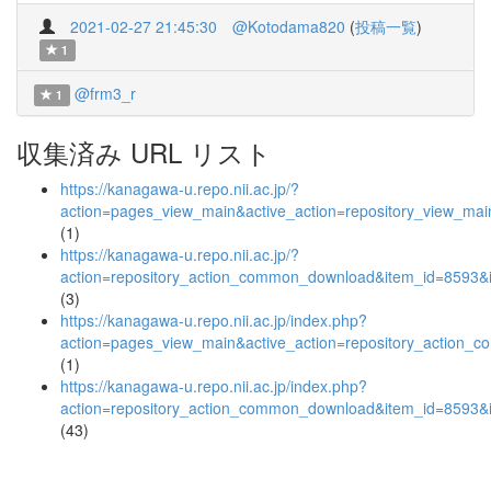
2021-02-27 21:45:30
@Kotodama820
(
投稿一覧
)
1
@frm3_r
1
収集済み URL リスト
https://kanagawa-u.repo.nii.ac.jp/?
action=pages_view_main&active_action=repository_view_ma
(1)
https://kanagawa-u.repo.nii.ac.jp/?
action=repository_action_common_download&item_id=8593&i
(3)
https://kanagawa-u.repo.nii.ac.jp/index.php?
action=pages_view_main&active_action=repository_action_
(1)
https://kanagawa-u.repo.nii.ac.jp/index.php?
action=repository_action_common_download&item_id=8593&i
(43)