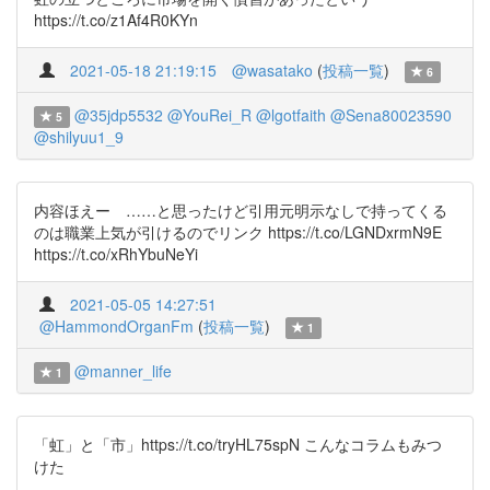
https://t.co/z1Af4R0KYn
2021-05-18 21:19:15
@wasatako
(
投稿一覧
)
6
@35jdp5532
@YouRei_R
@lgotfaith
@Sena80023590
5
@shilyuu1_9
内容ほえー ……と思ったけど引用元明示なしで持ってくる
のは職業上気が引けるのでリンク https://t.co/LGNDxrmN9E
https://t.co/xRhYbuNeYi
2021-05-05 14:27:51
@HammondOrganFm
(
投稿一覧
)
1
@manner_life
1
「虹」と「市」https://t.co/tryHL75spN こんなコラムもみつ
けた