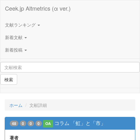
Ceek.jp Altmetrics (α ver.)
文献ランキング
新着文献
新着投稿
検索
ホーム
文献詳細
コラム 「虹」と「市」
48
0
0
0
OA
著者