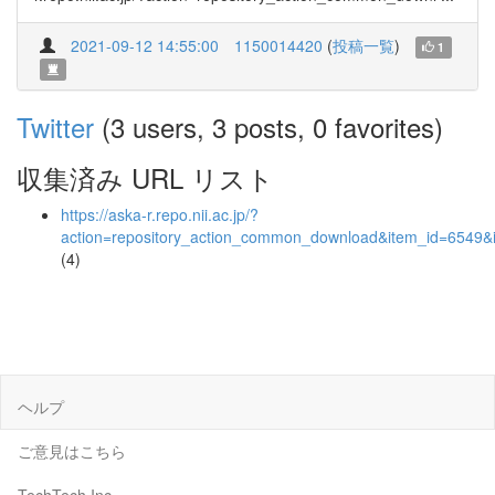
2021-09-12 14:55:00
1150014420
(
投稿一覧
)
1
Twitter
(3 users, 3 posts, 0 favorites)
収集済み URL リスト
https://aska-r.repo.nii.ac.jp/?
action=repository_action_common_download&item_id=6549&i
(4)
ヘルプ
ご意見はこちら
TechTech Inc.