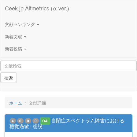
Ceek.jp Altmetrics (α ver.)
文献ランキング
新着文献
新着投稿
検索
ホーム
文献詳細
自閉症スペクトラム障害における
4
0
0
0
OA
聴覚過敏 : 総説