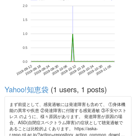
2.0
1.5
1.0
0.5
0.0
2019-10-30
2019-09-12
2019-09-30
2019-10-18
2019-11-05
2019-09-18
2019-10-06
2019-10-24
2019-09-24
2019-10-12
Yahoo!知恵袋
(1 users, 1 posts)
まず前提として、感覚過敏には発達障害も含めて、 ①身体機
能の異常や疾患 ②発達障害に付随する感覚過敏 ③不安やスト
レス のように、様々原因があります。 発達障害が原因の場
合、ASD(自閉症スペクトラム障害)の症状として聴覚過敏で
あることは比較的よくあります。 https://aska-
r.repo.nii.ac.jp/?action=repository_action_common_downl ...