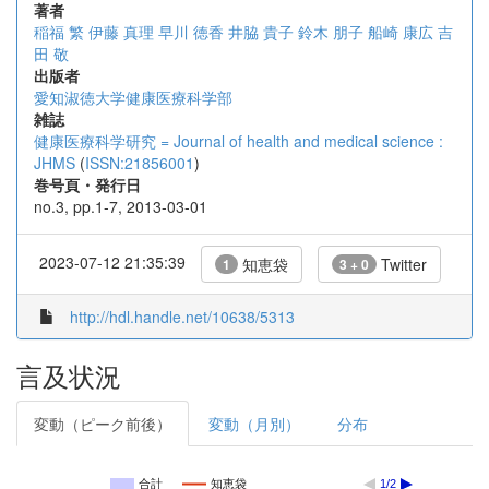
著者
稲福 繁
伊藤 真理
早川 徳香
井脇 貴子
鈴木 朋子
船崎 康広
吉
田 敬
出版者
愛知淑徳大学健康医療科学部
雑誌
健康医療科学研究 = Journal of health and medical science :
JHMS
(
ISSN:21856001
)
巻号頁・発行日
no.3, pp.1-7, 2013-03-01
2023-07-12 21:35:39
知恵袋
Twitter
1
3 + 0
http://hdl.handle.net/10638/5313
言及状況
変動（ピーク前後）
変動（月別）
分布
合計
知恵袋
1/2