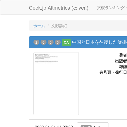
Ceek.jp Altmetrics (α ver.)
文献ランキング
ホーム
文献詳細
中国と日本を往復した旋律
2
0
0
0
OA
著者
出版者
雑誌
巻号頁・発行日
2023-04-21 14:23:39