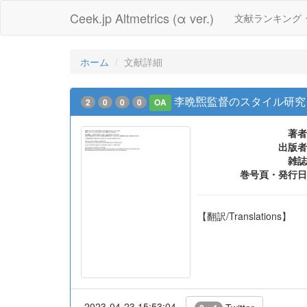
Ceek.jp Altmetrics (α ver.)
文献ランキング
ホーム
文献詳細
李晩煕監督のスタイル研究
2
0
0
0
OA
著者
出版者
雑誌
巻号頁・発行日
【翻訳/Translations】
2023-04-23 15:53:04