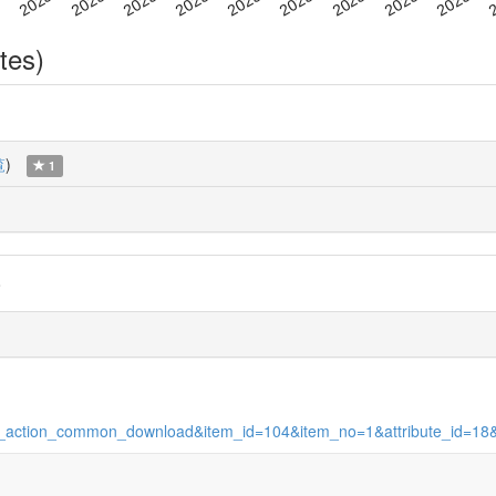
tes)
覧
)
1
o
tory_action_common_download&item_id=104&item_no=1&attribute_id=18&