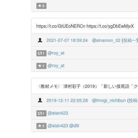
0
https://t.co/GtUEoNERCn https://t.co/ygDbEwMjvX
2021-07-07 18:09:24
@sinamon_02
(
投稿一
@roy_at
1
@roy_at
1
〈教材メモ〉 津村彩子（2019）「新しい接尾語「クナイ
2019-12-11 22:05:28
@tmogi_nichibun
(
投稿
@atan423
1
@atan423
@dlit
2