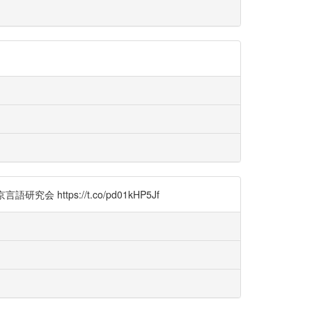
tps://t.co/pd01kHP5Jf