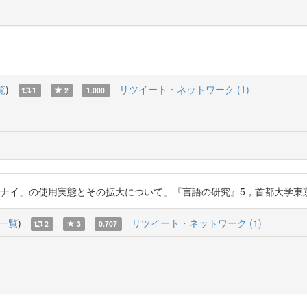
覧
)
リツイート・ネットワーク (1)
1
2
1.000
」の使用実態とその拡大について」『言語の研究』5，首都大学東京言語研究会 ht
一覧
)
リツイート・ネットワーク (1)
2
3
0.707