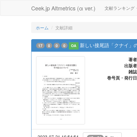
Ceek.jp Altmetrics (α ver.)
文献ランキング
ホーム
文献詳細
新しい接尾語「クナイ」
17
0
0
0
OA
著者
出版者
雑誌
巻号頁・発行日
2023-07-21 16:54:54