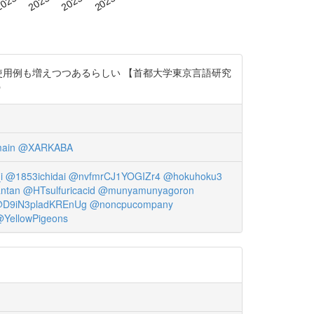
使用例も増えつつあるらしい 【首都大学東京言語研究
b
ain
@XARKABA
i
@1853ichidai
@nvfmrCJ1YOGIZr4
@hokuhoku3
ntan
@HTsulfuricacid
@munyamunyagoron
D9iN3pladKREnUg
@noncpucompany
YellowPigeons