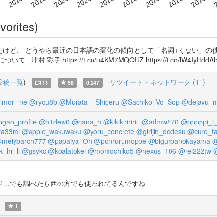
vorites)
けど、 どうやら最近の日本語の変化の傾向として「名詞+くない」の
子 https://t.co/u4KM7MQQUZ https://t.co/lW4IyHddA
投稿一覧
)
リツイート・ネットワーク (11)
13
58
0.247
imori_ne
@ryou8b
@Murata__Shigeru
@Sachiko_Vo_Sop
@dejavu_m
gao_profile
@h1dew0
@cana_h
@kikikiriririu
@admw870
@pppppi_i_
a33mi
@apple_wakuwaku
@yoru_concrete
@girijin_dodesu
@cure_ta
melybaron777
@papaiya_Oh
@ponrurumoppe
@bigurbanokayama
@
_hr_ll
@gsykc
@koalatokei
@momochiko5
@nexus_106
@rei222tw
@
ジ…でも調べたら西の方でも使われてるんですね
1