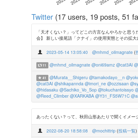
Twitter
(17 users, 19 posts, 51 fa
「天才くない？」ってどこの方言なんやろかと思うた
会】 新しい接尾語「クナイ」の使用実態とその拡大について - 津村 彩
2023-05-14 13:05:40
@mhmd_oilmagnate
(
@mhmd_oilmagnate
@oni69amz
@cat3AI
@
11
@Murata__Shigeru
@tamakodayo__n
@yoko
41
@cat3AI
@shikapannda
@imori_ne
@ozzisaan
@sy
@hidasaku
@Sachiko_Vo_Sop
@tokuchantoissyo
@
@Reed_Climber
@XARKABA
@Y31_FS5W71C
@ak
あったくない？って、秋田山形あたりで聞くイメー
2022-08-20 18:58:08
@mochittrip
(
投稿一覧
)