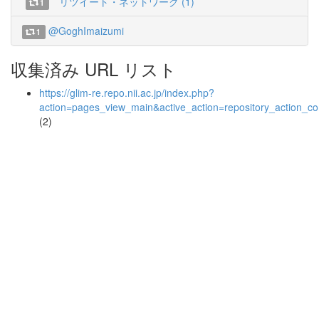
リツイート・ネットワーク (1)
1
@GoghImaizumi
1
収集済み URL リスト
https://glim-re.repo.nii.ac.jp/index.php?
action=pages_view_main&active_action=repository_action_
(2)