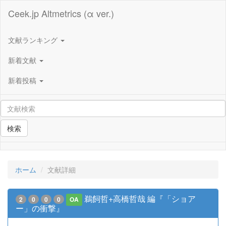
Ceek.jp Altmetrics (α ver.)
文献ランキング
新着文献
新着投稿
検索
ホーム
文献詳細
鵜飼哲+高橋哲哉 編『「ショア
2
0
0
0
OA
ー」の衝撃』