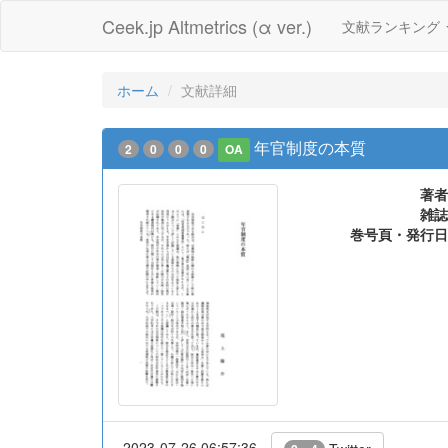
Ceek.jp Altmetrics (α ver.)
文献ランキング
ホーム
文献詳細
年官制度の本質
2
0
0
0
OA
著者
雑誌
巻号頁・発行日
2023-07-26 06:57:36