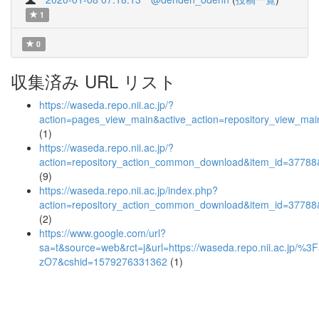
1
0
収集済み URL リスト
https://waseda.repo.nii.ac.jp/?
action=pages_view_main&active_action=repository_view_ma
(1)
https://waseda.repo.nii.ac.jp/?
action=repository_action_common_download&item_id=37788&
(9)
https://waseda.repo.nii.ac.jp/index.php?
action=repository_action_common_download&item_id=37788&
(2)
https://www.google.com/url?
sa=t&source=web&rct=j&url=https://waseda.repo.nii.ac
zO7&cshid=1579276331362
(1)