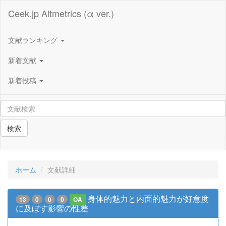
Ceek.jp Altmetrics (α ver.)
文献ランキング
新着文献
新着投稿
検索
ホーム
文献詳細
身体的魅力と内面的魅力が好意度
13
0
0
0
OA
に及ぼす影響の性差