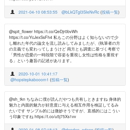
2021-04-10 08:53:55
@bLkQTgl3SIeNvRc
(
投稿一覧
)
@spit_flower https://t.co/QeDjr0bvWh
https://t.co/YcJexSsFh4 私もこの分野はよく知らないので少
し離れた年代の論文を流し読みしてみましたが、(執筆者の方
の主義でも変わってしまうけど 両方とも調査に基づく考察で
「男性が恋愛の一時段階で容姿を重視し女性は性格を重視す
る」という趣旨の記述があります。
2020-10-01 10:41:17
@hopstepkabooom1
(
投稿一覧
)
@sh_tkn ちなみに僕が読んだやつも共有しときますね 身体的
魅力と内面的魅力が好意度に与える相互作用を検証してるみ
たいです サンプル的には微妙そうですが、直感的にはこうい
う印象ですね https://t.co/u5j75Xs1vv
2020-01-08 07:18:13
@denden_odenn
(
投稿一覧
)