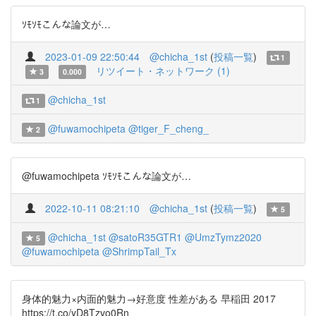
ｿﾓｿﾓこんな論文が…
2023-01-09 22:50:44
@chicha_1st
(
投稿一覧
)
1
リツイート・ネットワーク (1)
3
0.000
@chicha_1st
1
@fuwamochipeta
@tiger_F_cheng_
2
@fuwamochipeta ｿﾓｿﾓこんな論文が…
2022-10-11 08:21:10
@chicha_1st
(
投稿一覧
)
5
@chicha_1st
@satoR35GTR1
@UmzTymz2020
5
@fuwamochipeta
@ShrimpTail_Tx
身体的魅力×内面的魅力→好意度 性差がある 早稲田 2017
https://t.co/yD8Tzvo0Rn