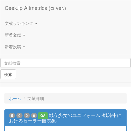
Ceek.jp Altmetrics (α ver.)
文献ランキング
新着文献
新着投稿
検索
ホーム
文献詳細
戦う少女のユニフォーム -戦時中に
5
0
0
0
OA
おけるセーラー服表象-