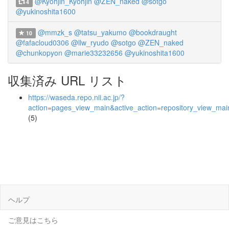
@Kyohjin_Kyohjin
@ZEN_naked
@sotgo
4
@yukinoshita1600
@mmzk_s
@tatsu_yakumo
@bookdraught
10
@fafacloud0306
@llw_ryudo
@sotgo
@ZEN_naked
@chunkopyon
@marie33232656
@yukinoshita1600
収集済み URL リスト
https://waseda.repo.nii.ac.jp/?
action=pages_view_main&active_action=repository_view_ma
(5)
ヘルプ
ご意見はこちら