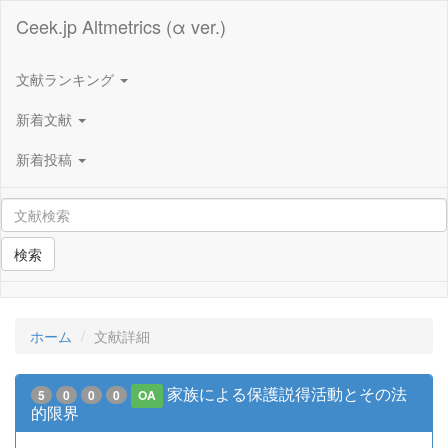
Ceek.jp Altmetrics (α ver.)
文献ランキング
新着文献
新着投稿
検索
ホーム
文献詳細
家族による保護説得活動とその法
5
0
0
0
OA
的限界