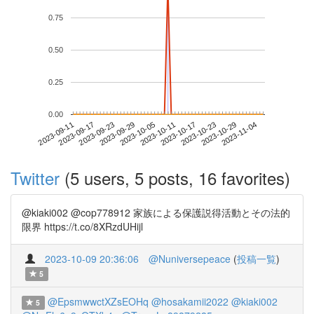
0.75
0.50
0.25
0.00
2023-10-29
2023-09-11
2023-09-29
2023-10-17
2023-11-04
2023-09-17
2023-10-05
2023-10-23
2023-09-23
2023-10-11
Twitter
(5 users, 5 posts, 16 favorites)
@kiaki002 @cop778912 家族による保護説得活動とその法的
限界 https://t.co/8XRzdUHijl
2023-10-09 20:36:06
@Nuniversepeace
(
投稿一覧
)
5
@EpsmwwctXZsEOHq
@hosakamii2022
@kiaki002
5