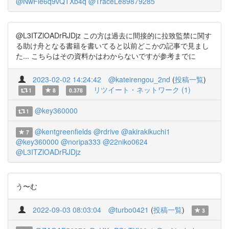
@NwFle6q9vQTXb4q
@TraceLe89879285
@L3ITZlOADrRJDjz この方は過去に間接的に拉致監禁に関す
る助け舟となる書籍を書いてると以前どこかの記事で見まし
た... こちらはその資料かはわからないですが参考までに
2023-02-02 14:24:42
@kateirengou_2nd
(
投稿一覧
)
リツイート・ネットワーク (1)
1
8
0.378
@key360000
1
@kentgreenfields
@rdrive
@akirakikuchi1
7
@key360000
@noripa333
@22niko0624
@L3ITZlOADrRJDjz
う〜む
2022-09-03 08:03:04
@turbo0421
(
投稿一覧
)
3