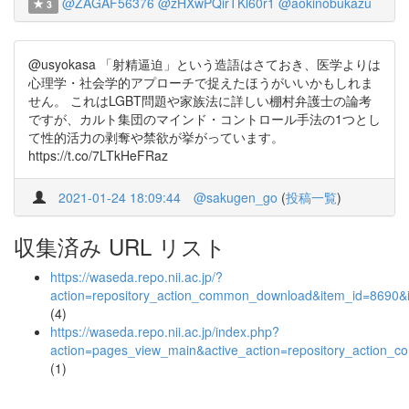
@ZAGAF56376
@zHXwPQirTKl60r1
@aokinobukazu
3
@usyokasa 「射精逼迫」という造語はさておき、医学よりは
心理学・社会学的アプローチで捉えたほうがいいかもしれま
せん。 これはLGBT問題や家族法に詳しい棚村弁護士の論考
ですが、カルト集団のマインド・コントロール手法の1つとし
て性的活力の剥奪や禁欲が挙がっています。
https://t.co/7LTkHeFRaz
2021-01-24 18:09:44
@sakugen_go
(
投稿一覧
)
収集済み URL リスト
https://waseda.repo.nii.ac.jp/?
action=repository_action_common_download&item_id=8690&i
(4)
https://waseda.repo.nii.ac.jp/index.php?
action=pages_view_main&active_action=repository_action_
(1)