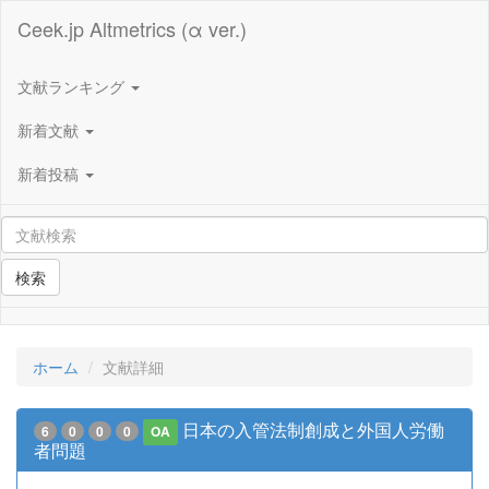
Ceek.jp Altmetrics (α ver.)
文献ランキング
新着文献
新着投稿
検索
ホーム
文献詳細
日本の入管法制創成と外国人労働
6
0
0
0
OA
者問題