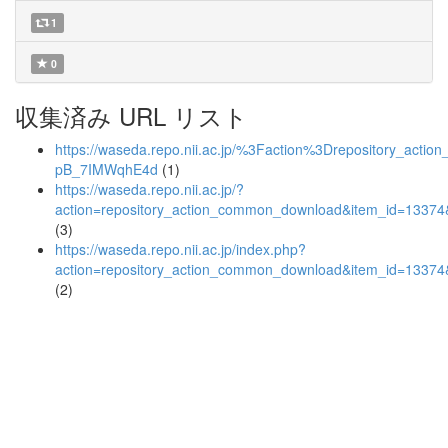
1
0
収集済み URL リスト
https://waseda.repo.nii.ac.jp/%3Faction%3Drepositor
pB_7IMWqhE4d
(1)
https://waseda.repo.nii.ac.jp/?
action=repository_action_common_download&item_id=13374&
(3)
https://waseda.repo.nii.ac.jp/index.php?
action=repository_action_common_download&item_id=13374&
(2)