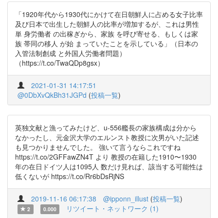
「1920年代から1930代にかけて在日朝鮮人に占める女子比率
及び日本で出生した朝鮮人の比率が増加するが、これは男性
単 身労働者 の出稼ぎから、家族 を呼び寄せる、もしくは家
族 帯同の移人 が始 まっていたことを示している」（日本の
入管法制創成 と外国人労働者問題）
（https://t.co/TwaQDp8gsx）
2021-01-31 14:17:51
@0DbXvQkBh31JGPd
(
投稿一覧
)
英独文献と漁ってみたけど、u-556艦長の家族構成は分から
なかったし、元金沢大学のエルンスト教授に次男がいた記述
も見つかりませんでした。 強いて言うならこれですね
https://t.co/2GFFawZN4T より 教授の在籍した1910〜1930
年の在日ドイツ人は1095人 数だけ見れば、該当する可能性は
低くないが https://t.co/Rr6bDsRjNS
2019-11-16 06:17:38
@ipponn_illust
(
投稿一覧
)
リツイート・ネットワーク (1)
2
0.000