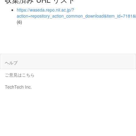
https://waseda.repo.nii.ac.jp/?
action=repository_action_common_download&item_id=7181&i
(6)
ヘルプ
ご意見はこちら
TechTech Inc.