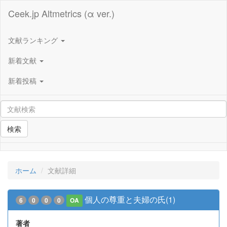
Ceek.jp Altmetrics (α ver.)
文献ランキング
新着文献
新着投稿
検索
ホーム
文献詳細
個人の尊重と夫婦の氏(1)
6
0
0
0
OA
著者