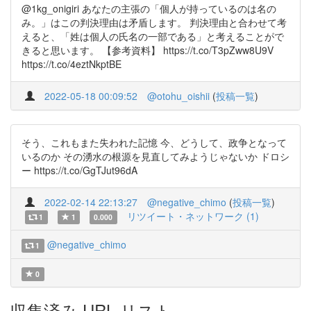
@1kg_onigiri あなたの主張の「個人が持っているのは名の
み。」はこの判決理由は矛盾します。 判決理由と合わせて考
えると、「姓は個人の氏名の一部である」と考えることがで
きると思います。 【参考資料】 https://t.co/T3pZww8U9V
https://t.co/4eztNkptBE
2022-05-18 00:09:52
@otohu_oishii
(
投稿一覧
)
そう、これもまた失われた記憶 今、どうして、政争となって
いるのか その湧水の根源を見直してみようじゃないか ドロシ
ー https://t.co/GgTJut96dA
2022-02-14 22:13:27
@negative_chimo
(
投稿一覧
)
リツイート・ネットワーク (1)
1
1
0.000
@negative_chimo
1
0
収集済み URL リスト