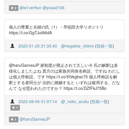
@si1ver9un
@yusa2106
2
個人の尊重と夫婦の氏（1） - 早稲田大学リポジトリ
https://t.co/GgTJut96dA
2023-01-25 21:35:40
@negative_chimo
(
投稿一覧
)
@haruGamesJP 家制度が廃止されて久しい今 氏の解釈は多
様化しましたよね 貴方のは家族共同体名称説、ですね わたし
は個人呼称説、です https://t.co/5tVegbsc75 個人呼称説を解
釈とする者同士が 法的に婚姻すると いずれは破局する、だな
んて なぜ思われたのですか？ https://t.co/DZfFkJ75Bo
2022-08-06 01:07:14
@_neko_aruku
(
投稿一覧
)
1
@haruGamesJP
1