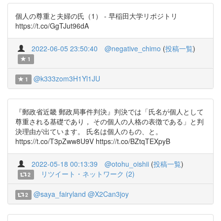
個人の尊重と夫婦の氏（1） - 早稲田大学リポジトリ
https://t.co/GgTJut96dA
2022-06-05 23:50:40
@negative_chimo
(
投稿一覧
)
1
@k333zom3H1Yl1JU
1
『郵政省近畿 郵政局事件判決』判決では「氏名が個人として
尊重される基礎であり， その個人の人格の表徴である」と判
決理由が出ています。 氏名は個人のもの、と。
https://t.co/T3pZww8U9V https://t.co/BZtqTEXpyB
2022-05-18 00:13:39
@otohu_oishii
(
投稿一覧
)
リツイート・ネットワーク (2)
2
@saya_fairyland
@X2Can3joy
2