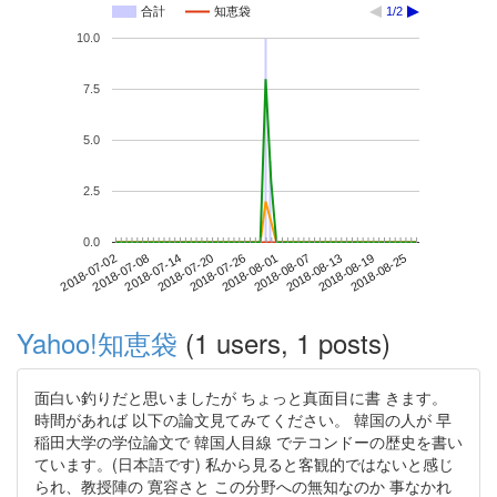
合計
知恵袋
1/2
10.0
7.5
5.0
2.5
0.0
2018-08-19
2018-07-02
2018-07-20
2018-08-07
2018-08-25
2018-07-08
2018-07-26
2018-08-13
2018-07-14
2018-08-01
Yahoo!知恵袋
(1 users, 1 posts)
面白い釣りだと思いましたが ちょっと真面目に書 きます。
時間があれば 以下の論文見てみてください。 韓国の人が 早
稲田大学の学位論文で 韓国人目線 でテコンドーの歴史を書い
ています。(日本語です) 私から見ると客観的ではないと感じ
られ、教授陣の 寛容さと この分野への無知なのか 事なかれ