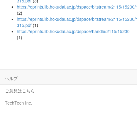
315.pdf
(3)
https://eprints.lib.hokudai.ac.jp/dspace/bitstream/2115/15230/
(2)
https://eprints.lib.hokudai.ac.jp/dspace/bitstream/2115/15230
315.pdf
(1)
https://eprints.lib.hokudai.ac.jp/dspace/handle/2115/15230
(1)
ヘルプ
ご意見はこちら
TechTech Inc.