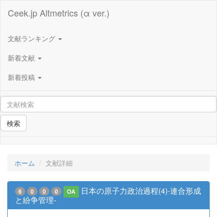
Ceek.jp Altmetrics (α ver.)
文献ランキング
新着文献
新着投稿
検索
ホーム
文献詳細
日本の原子力政治過程(4)-連合形成
6
0
0
0
OA
と紛争管理-