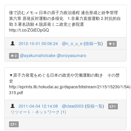
後で読むメモ→ 日本の原子力政治過程 連合形成と紛争管理
第六章 原発反対運動の多様化 1.非暴力直接運動 2.対抗的自
助 3.署名請願 4.脱原発ミニ政党と参院選
http://t.co/ZGiEOpGQ
2012-10-01 00:06:24
@n_o_u_e
(
投稿一覧
)
2
@ayakumahotcake
@onoyasumaro
2
▼原子力発電をめぐる日本の政党や労働運動の動き その歴
史
http://eprints.lib.hokudai.ac.jp/dspace/bitstream/2115/15230/1/54
315.pdf
2011-04-04 12:14:08
@claw2003
(
投稿一覧
)
1
リツイート・ネットワーク (1)
1