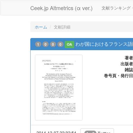
Ceek.jp Altmetrics (α ver.)
文献ランキング
ホーム
文献詳細
わが国におけるフランス語
1
0
0
0
OA
著者
出版者
雑誌
巻号頁・発行日
2014-12-07 22:32:54