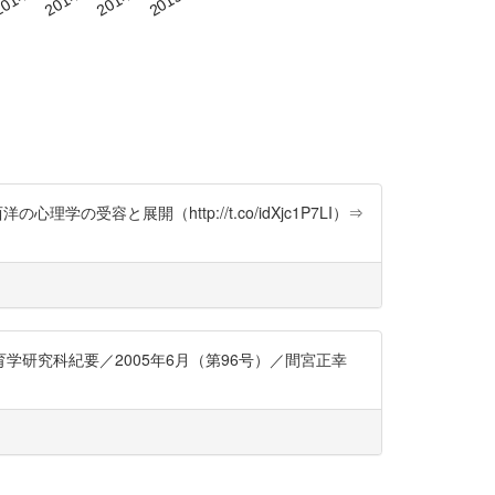
洋の心理学の受容と展開（http://t.co/idXjc1P7LI）⇒
研究科紀要／2005年6月（第96号）／間宮正幸