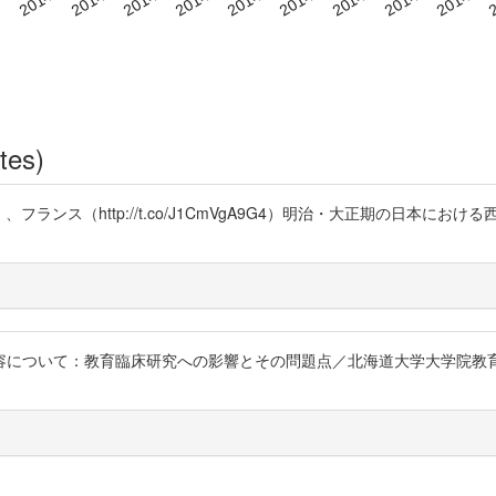
tes)
D4P）、フランス（http://t.co/J1CmVgA9G4）明治・大正期の日本における西
について：教育臨床研究への影響とその問題点／北海道大学大学院教育学