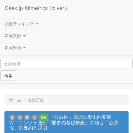
Ceek.jp Altmetrics (α ver.)
文献ランキング
新着文献
新着投稿
検索
ホーム
文献詳細
「公共性」概念の歴史的変遷 :
2
0
0
0
OA
W・コンツェほか『歴史の基礎概念』の項目「公共
性」の要約と説明