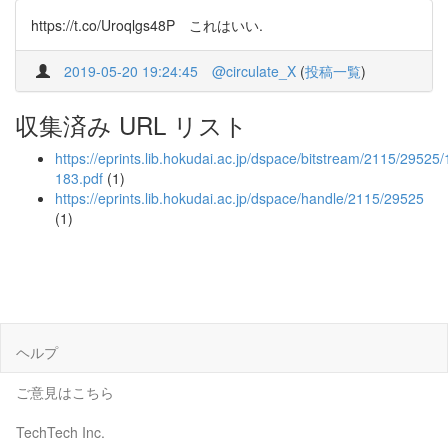
https://t.co/Uroqlgs48P これはいい.
2019-05-20 19:24:45
@circulate_X
(
投稿一覧
)
収集済み URL リスト
https://eprints.lib.hokudai.ac.jp/dspace/bitstream/2115/29525
183.pdf
(1)
https://eprints.lib.hokudai.ac.jp/dspace/handle/2115/29525
(1)
ヘルプ
ご意見はこちら
TechTech Inc.