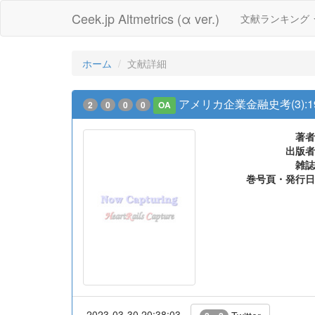
Ceek.jp Altmetrics (α ver.)
文献ランキング
ホーム
文献詳細
アメリカ企業金融史考(3):
2
0
0
0
OA
著者
出版者
雑誌
巻号頁・発行日
2023-03-30 20:38:03