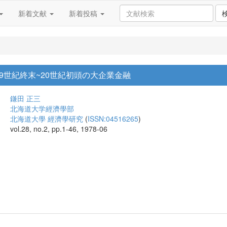
新着文献
新着投稿
19世紀終末~20世紀初頭の大企業金融
鎌田 正三
北海道大学經濟學部
北海道大學 經濟學研究
(
ISSN:04516265
)
vol.28, no.2, pp.1-46, 1978-06