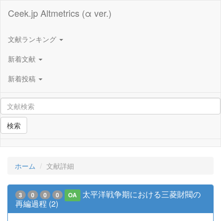
Ceek.jp Altmetrics (α ver.)
文献ランキング
新着文献
新着投稿
検索
ホーム
文献詳細
太平洋戦争期における三菱財閥の
3
0
0
0
OA
再編過程 (2)