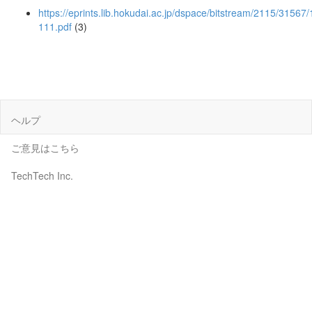
https://eprints.lib.hokudai.ac.jp/dspace/bitstream/2115/31567
111.pdf
(3)
ヘルプ
ご意見はこちら
TechTech Inc.