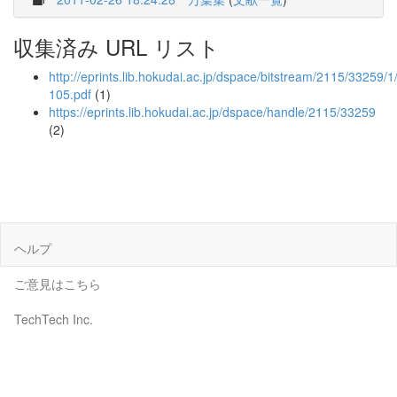
収集済み URL リスト
http://eprints.lib.hokudai.ac.jp/dspace/bitstream/2115/33259/
105.pdf
(1)
https://eprints.lib.hokudai.ac.jp/dspace/handle/2115/33259
(2)
ヘルプ
ご意見はこちら
TechTech Inc.