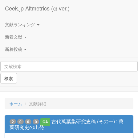
Ceek.jp Altmetrics (α ver.)
文献ランキング
新着文献
新着投稿
検索
ホーム
文献詳細
古代萬葉集研究史稿 (その一) : 萬
2
0
0
0
OA
葉研究史の出発