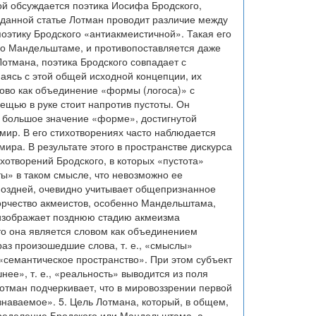
ой обсуждается поэтика Иосифа Бродского,
В данной статье Лотман проводит различие между
поэтику Бродского «антиакмеистичной». Такая его
 о Мандельштаме, и противопоставляется даже
отмана, поэтика Бродского совпадает с
аясь с этой общей исходной концепции, их
во как объединение «формы (логоса)» с
вещью в руке стоит напротив пустоты. Он
т большое значение «форме», достигнутой
мир. В его стихотворениях часто наблюдается
ира. В результате этого в пространстве дискурса
ихотворений Бродского, в которых «пустота»
ты» в таком смысле, что невозможно ее
 поздней, очевидно учитывает общепризнанное
орчество акмеистов, особенно Мандельштама,
 изображает позднюю стадию акмеизма
то она является словом как объединением
раз произошедшие слова, т. е., «смыслы»
«семантическое пространство». При этом субъект
ее», т. е., «реальность» выводится из поля
Лотман подчеркивает, что в мировоззрении первой
знаваемое». 5. Цель Лотмана, который, в общем,
пределение Бродского или Мандельштама, а