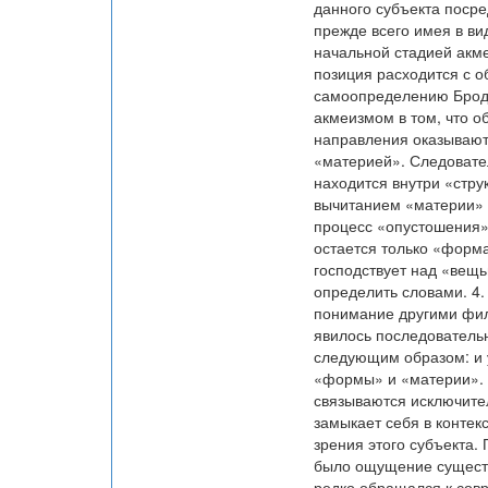
данного субъекта посре
прежде всего имея в ви
начальной стадией акме
позиция расходится с 
самоопределению Бродск
акмеизмом в том, что 
направления оказывают
«материей». Следовател
находится внутри «стру
вычитанием «материи» и
процесс «опустошения»,
остается только «форма
господствует над «вещь
определить словами. 4.
понимание другими фил
явилось последователь
следующим образом: и у
«формы» и «материи». О
связываются исключител
замыкает себя в контек
зрения этого субъекта.
было ощущение существо
редко обращался к сов