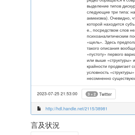
выделение типов дискур
следующие три типа: н
акмеизма). Очевидно, ч
которой находится субъе
е., посредством слов н
психоаналитическим пос
«щель». Здесь предпол
такого описания вообще
«пустоту» первого вари
или выше «структуры» 
крайности продвигает 
условность «структуры»
несомненно существую
2023-07-25 21:53:00
Twitter
3 + 2
http://hdl.handle.net/2115/38981
言及状況