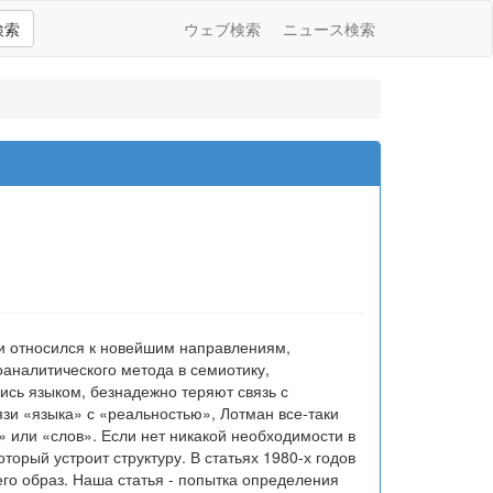
検索
ウェブ検索
ニュース検索
ски относился к новейшим направлениям,
аналитического метода в семиотику,
шись языком, безнадежно теряют связь с
зи «языка» с «реальностью», Лотман все-таки
» или «слов». Если нет никакой необходимости в
торый устроит структуру. В статьях 1980-х годов
его образ. Наша статья - попытка определения