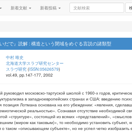
新着文献
新着投稿
いだで』読解 : 構造という閉域をめぐる言説の諸類型
中村 唯史
北海道大学スラブ研究センター
スラヴ研究
(
ISSN:05626579
)
vol.49, pp.147-177, 2002
ый руководил московско-тартуской школой с 1960-х годов, критиче
уктурализма в западноевропейских странах и США: введению психо
кая позиция Лотмана основана на его убеждении: «явления, сделав
миотической реальностью». Сознавая отсутствие необходимой свя
ытой «структуре», состоящей из всяких «представлений», «смыслов
ешним (миром как таковым)», то необходимо установить субъект, ко
 о таком «описывающем субъекте», но не успел четко изобразить 