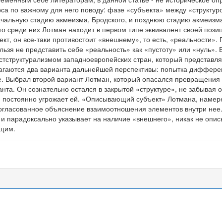
са по важному для него поводу: фазе «субъекта» между «структур
ачальную стадию акмеизма, Бродского, и позднюю стадию акмеизм
то среди них Лотман находит в первом типе эквивалент своей позиц
кт, он все-таки противостоит «внешнему», то есть, «реальности». П
ельзя не представить себе «реальность» как «пустоту» или «нуль».
тструктурализмом западноевропейских стран, который представляе
агаются два варианта дальнейшей перспективы: попытка дифференц
. Выбрал второй вариант Лотман, который опасался превращения с
анта. Он сознательно остался в закрытой «структуре», не забывая 
и постоянно угрожает ей. «Описывающий субъект» Лотмана, намер
согласованное объяснение взаимоотношения элементов внутри нее
 и парадоксально указывает на наличие «внешнего», никак не опи
щим.