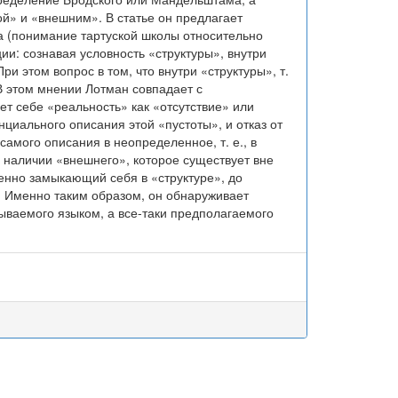
ой» и «внешним». В статье он предлагает
а (понимание тартуской школы относительно
ии: сознавая условность «структуры», внутри
ри этом вопрос в том, что внутри «структуры», т.
 В этом мнении Лотман совпадает с
т себе «реальность» как «отсутствие» или
иального описания этой «пустоты», и отказ от
амого описания в неопределенное, т. е., в
о наличии «внешнего», которое существует вне
енно замыкающий себя в «структуре», до
. Именно таким образом, он обнаруживает
сываемого языком, а все-таки предполагаемого