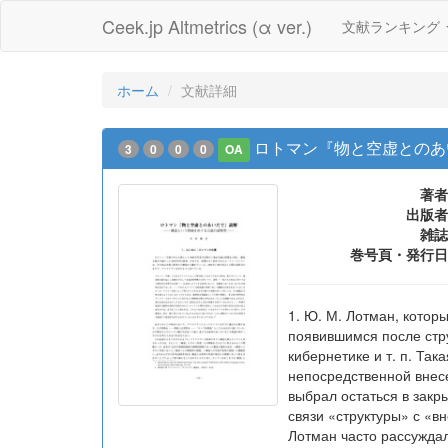
Ceek.jp Altmetrics (α ver.)
文献ランキング
ホーム
文献詳細
ロトマン『物と空虚とのあ
3
0
0
0
OA
著者
出版者
雑誌
巻号頁・発行日
1. Ю. М. Лотман, котор
появившимся после стр
кибернетике и т. п. Та
непосредственной внесе
выбрал остаться в закр
связи «структуры» с «вн
Лотман часто рассуждал