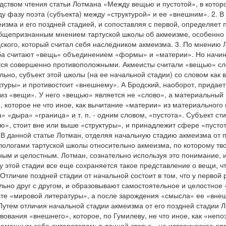
дством чтения статьи Лотмана «Между вещью и пустотой», в котор
ду фазу поэта (субъекта) между «структурой» и ее «внешним». 2. 
изма и его поздней стадией, и сопоставляя с первой, определяет 
общепризнанным мнением тартуской школы об акмеизме, особенно
ого, который считал себя наследником акмеизма. 3. По мнению Л
оба считают «вещь» объединением «формы» и «материи». Но начин
ся совершенно противоположными. Акмеисты считали «вещью» сло
ьно, субъект этой школы (на ее начальной стадии) со словом как 
ктуры» и противостоит «внешнему». А Бродский, наоборот, придае
з «вещи». У него «вещью» является не «слово», а материальный 
 которое не что иное, как вычитание «материи» из материального м
» «дыра» «граница» и т. п. - одним словом, «пустота». Субъект ст
ю», стоит вне или выше «структуры», и принадлежит сфере «пусто
 В данной статье Лотман, отделяя начальную стадию акмеизма от
ологами тартуской школы относительно акмеизма, по которому тв
ным и целостным. Лотман, сознательно используя это понимание,
 этой стадии все еще сохраняется такое представление о вещи, ч
тличие поздней стадии от начальной состоит в том, что у первой 
ьно друг с другом, и образовывают самостоятельное и целостное 
сте «мировой литературы», а после зарождения «смысла» ее «внешн
 Путем отличия начальной стадии акмеизма от его поздней стадии 
вания «внешнего», которое, по Гумилеву, не что иное, как «непо
ременным себе литераторам, в данной статье - не историческое о