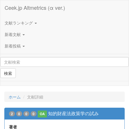
Ceek.jp Altmetrics (α ver.)
文献ランキング
新着文献
新着投稿
検索
ホーム
文献詳細
知的財産法政策学の試み
2
0
0
0
OA
著者