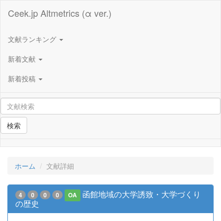
Ceek.jp Altmetrics (α ver.)
文献ランキング
新着文献
新着投稿
検索
ホーム
文献詳細
函館地域の大学誘致・大学づくり
4
0
0
0
OA
の歴史