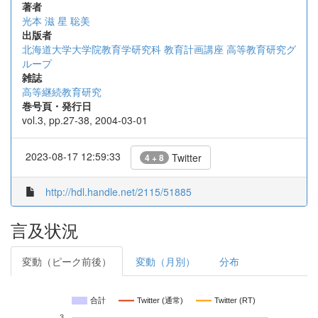
著者
光本 滋
星 聡美
出版者
北海道大学大学院教育学研究科 教育計画講座 高等教育研究グ
ループ
雑誌
高等継続教育研究
巻号頁・発行日
vol.3, pp.27-38, 2004-03-01
2023-08-17 12:59:33
Twitter
4 + 8
http://hdl.handle.net/2115/51885
言及状況
変動（ピーク前後）
変動（月別）
分布
合計
Twitter (通常)
Twitter (RT)
3