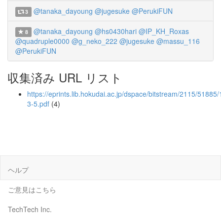
@tanaka_dayoung
@jugesuke
@PerukiFUN
3
@tanaka_dayoung
@hs0430hari
@IP_KH_Roxas
8
@quadruple0000
@g_neko_222
@jugesuke
@massu_116
@PerukiFUN
収集済み URL リスト
https://eprints.lib.hokudai.ac.jp/dspace/bitstream/2115/51885
3-5.pdf
(4)
ヘルプ
ご意見はこちら
TechTech Inc.