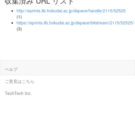
収集済み URL リスト
http://eprints.lib.hokudai.ac.jp/dspace/handle/2115/52525
(1)
https://eprints.lib.hokudai.ac.jp/dspace/bitstream/2115/52525/
(3)
ヘルプ
ご意見はこちら
TechTech Inc.