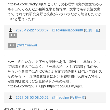
https://t.co/XQwZkyUqE3 こういうの心理学研究の論文でめっ
ちゃ出てくるんだが精神医学と情報学、文学でも研究論文出
てて それぞれ研究分野と視点がバラバラだから統合した方が
いいと思うンだわ…
2023-12-22 15:36:07
@Tokumeiaccount0
(
投稿一覧
)
1
@wahwaiwai
1
へー、面白いな。文字列を意味のある「記号」「単語」とし
て認識するのではなく、「一群の絵」として認識するのか。
そういう意味ではAI-OCRによる文字読み取りは似たプロセス
なのかも ＞「直観像素質者における視空間記憶過程の特性 :
定性的研究および定量的研究からの示唆」
https://t.co/Vvqp3RTQgV https://t.co/CEFwykgcGl
2021-08-03 08:05:02
@maquino
(
投稿一覧
)