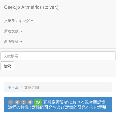
Ceek.jp Altmetrics (α ver.)
文献ランキング
新着文献
新着投稿
検索
ホーム
文献詳細
直観像素質者における視空間記憶
4
0
0
0
OA
過程の特性 : 定性的研究および定量的研究からの示唆