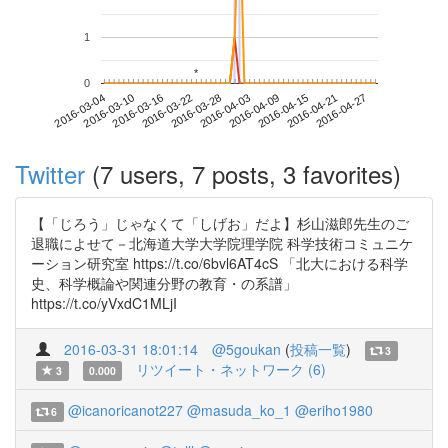
1
*
*
0
2016-04-21
2016-03-04
2016-03-22
2016-04-09
2016-04-27
2016-03-10
2016-03-28
2016-04-15
2016-03-16
2016-04-03
Twitter
(7 users, 7 posts, 3 favorites)
【「じろう」じゃなくて「しげお」だよ】杉山滋郎先生のご
退職によせて－北海道大学大学院理学院 科学技術コミュニケ
ーション研究室 https://t.co/6bvl6AT4cS 「北大における科学
史、科学概論や関連分野の教育・の系譜」
https://t.co/yVxdC1MLjI
2016-03-31 18:01:14
@5goukan
(
投稿一覧
)
3
リツイート・ネットワーク (6)
3
0.000
@icanoricanot227
@masuda_ko_1
@eriho1980
6