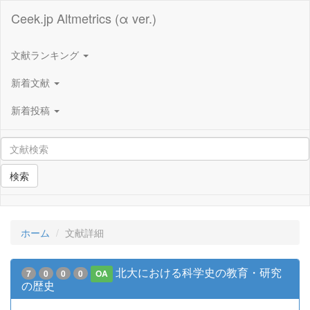
Ceek.jp Altmetrics (α ver.)
文献ランキング
新着文献
新着投稿
検索
ホーム
文献詳細
北大における科学史の教育・研究
7
0
0
0
OA
の歴史