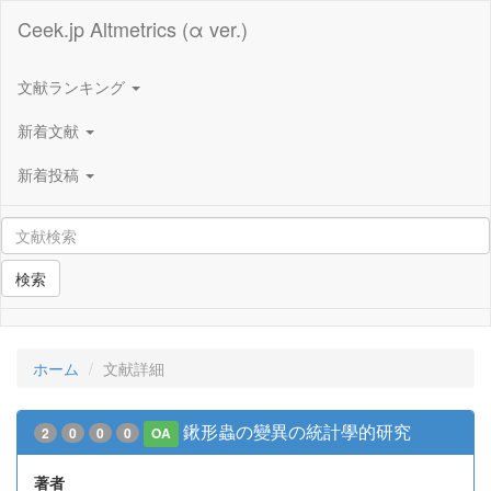
Ceek.jp Altmetrics (α ver.)
文献ランキング
新着文献
新着投稿
検索
ホーム
文献詳細
鍬形蟲の變異の統計學的研究
2
0
0
0
OA
著者