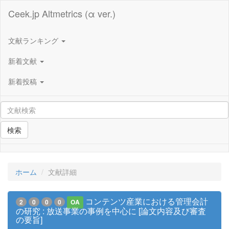
Ceek.jp Altmetrics (α ver.)
文献ランキング
新着文献
新着投稿
検索
ホーム
文献詳細
コンテンツ産業における管理会計
2
0
0
0
OA
の研究 : 放送事業の事例を中心に [論文内容及び審査
の要旨]