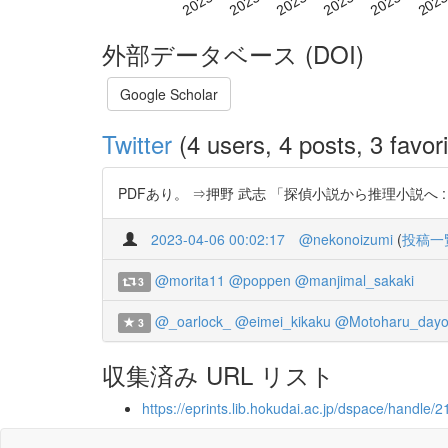
外部データベース (DOI)
Google Scholar
Twitter
(4 users, 4 posts, 3 favori
PDFあり。 ⇒押野 武志 「探偵小説から推理小説へ : 辻真先
2023-04-06 00:02:17
@nekonoizumi
(
投稿一
@morita11
@poppen
@manjimal_sakaki
3
@_oarlock_
@eimei_kikaku
@Motoharu_day
3
収集済み URL リスト
https://eprints.lib.hokudai.ac.jp/dspace/handle/