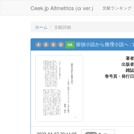
Ceek.jp Altmetrics (α ver.)
文献ランキング
ホーム
文献詳細
探偵小説から推理小説へ 
4
0
0
0
OA
著者
出版者
雑誌
巻号頁・発行日
2023-04-07 20:11:06