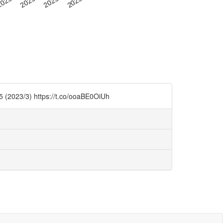
ttps://t.co/ooaBE0OiUh