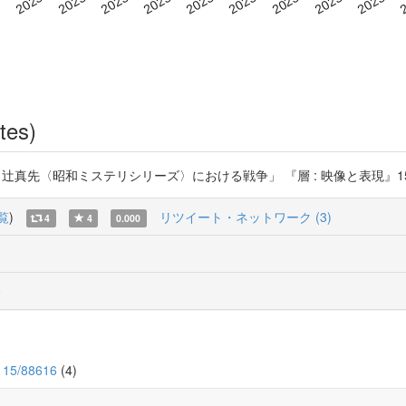
tes)
〈昭和ミステリシリーズ〉における戦争」 『層 : 映像と表現』15 (2023/3) h
覧
)
リツイート・ネットワーク (3)
4
4
0.000
o
2115/88616
(4)