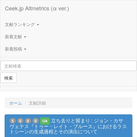
Ceek.jp Altmetrics (α ver.)
文献ランキング
新着文献
新着投稿
検索
ホーム
文献詳細
立ち去りと留まり : ジョン・カサ
5
0
0
0
OA
ヴェテス『トゥー・レイト・ブルース』におけるラス
トシーンの生成過程とその演出について