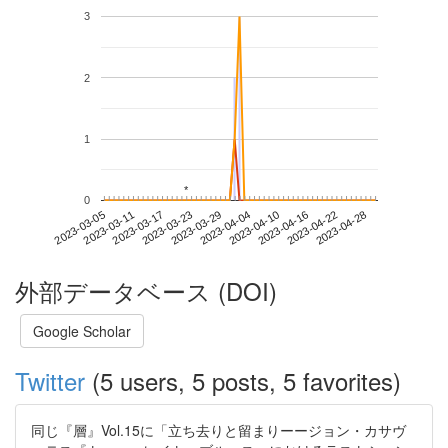
3
2
1
*
*
0
2023-04-22
2023-03-05
2023-03-23
2023-04-10
2023-04-28
2023-03-11
2023-03-29
2023-04-16
2023-03-17
2023-04-04
外部データベース (DOI)
Google Scholar
Twitter
(5 users, 5 posts, 5 favorites)
同じ『層』Vol.15に「立ち去りと留まりーージョン・カサヴ