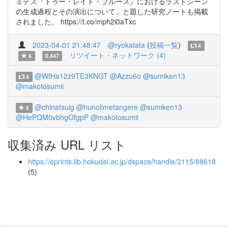
ェテス『トゥー・レイト・ブルース』におけるラストシーン
の生成過程とその演出について」と題した研究ノートも掲載
されました。 https://t.co/mph2i0aTxc
2023-04-01 21:48:47
@ryokatata
(
投稿一覧
)
4
リツイート・ネットワーク (4)
6
0.447
@WtHa12z9TE3KNGT
@Azzu6o
@sumiken13
4
@makotosumii
@chinatsuig
@hunolimetangere
@sumiken13
5
@HePQM0vbhgOfgpP
@makotosumii
収集済み URL リスト
https://eprints.lib.hokudai.ac.jp/dspace/handle/2115/88618
(5)