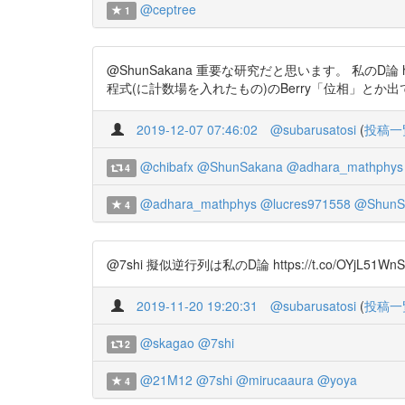
@ceptree
1
@ShunSakana 重要な研究だと思います。 私のD論
程式(に計数場を入れたもの)のBerry「位相」とか
2019-12-07 07:46:02
@subarusatosi
(
投稿一
@chibafx
@ShunSakana
@adhara_mathphys
4
@adhara_mathphys
@lucres971558
@ShunS
4
@7shi 擬似逆行列は私のD論 https://t.co/OY
2019-11-20 19:20:31
@subarusatosi
(
投稿一
@skagao
@7shi
2
@21M12
@7shi
@mirucaaura
@yoya
4