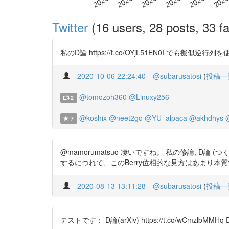
Twitter
(16 users, 28 posts, 33 fa
私のD論 https://t.co/OYjL51EN0I でも擬
2020-10-06 22:24:40
@subarusatosi
(
投稿一
@tomozoh360
@Linuxy256
2
@koshix
@neet2go
@YU_alpaca
@akhdhys
7
@mamorumatsuo 凄いですね。 私の修論, D論 (つくば
するにつれて、このBerry位相的な見方はあまり本
2020-08-13 13:11:28
@subarusatosi
(
投稿一
テストです： D論(arXiv) https://t.co/wCmzlbMMHq