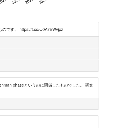
ttps://t.co/O0A7BWvjpz
yn-Nemenman phaseというのに関係したものでした。 研究