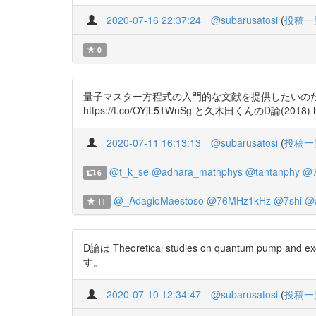
2020-07-16 22:37:24
@subarusatosi
(
投稿一
0
量子マスター方程式の入門的な文献を提供したいのだった。 とりあえず
https://t.co/OYjL51WnSg と久木田くんのD論(2018
2020-07-11 16:13:13
@subarusatosi
(
投稿一
@t_k_se
@adhara_mathphys
@tantanphy
@7
6
@_AdagioMaestoso
@76MHz1kHz
@7shi
@a
11
D論は Theoretical studies on quantum pump and exc
す。
2020-07-10 12:34:47
@subarusatosi
(
投稿一