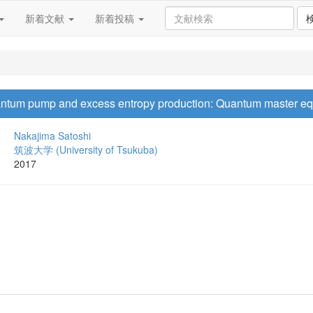
新着文献
新着投稿
uantum pump and excess entropy production: Quantum master e
Nakajima Satoshi
筑波大学 (University of Tsukuba)
2017