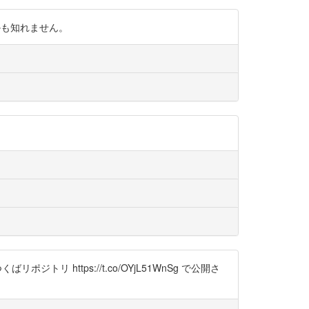
感じるかも知れません。
ch)が、つくばリポジトリ https://t.co/OYjL51WnSg で公開さ