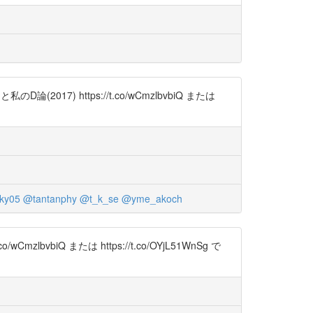
17) https://t.co/wCmzlbvbiQ または
ky05
@tantanphy
@t_k_se
@yme_akoch
/t.co/wCmzlbvbiQ または https://t.co/OYjL51WnSg で