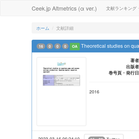
Ceek.jp Altmetrics (α ver.)
文献ランキング
ホーム
文献詳細
Theoretical studies on q
16
0
0
0
OA
著者
出版者
巻号頁・発行日
2016
2023-03-16 06:24:10