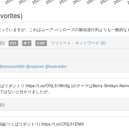
vorites)
似逆行列を使っていますが、これはムーア-ペンローズの擬似逆行列よりも一般的なものです。 h
覧
)
リツイート・ネットワーク (2)
2
7
0.267
@tomozoh360
@ceptree
@loser4dim
リポジトリ https://t.co/OYjL51WnSg )のテーマはBerry-Sinits
質ではないと分かりましたが。
覧
)
 D論(つくばリポジトリ) https://t.co/OYjL51EN0I