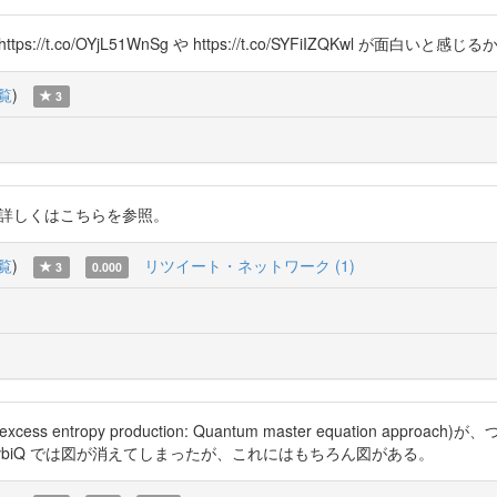
/t.co/OYjL51WnSg や https://t.co/SYFiIZQKwl が面白いと
覧
)
3
主要部分。詳しくはこちらを参照。
覧
)
リツイート・ネットワーク (1)
3
0.000
d excess entropy production: Quantum master equation approa
/wCmzlbvbiQ では図が消えてしまったが、これにはもちろん図がある。