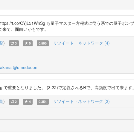
 https://t.co/OYjL51WnSg も量子マスター方程式に従う系で
出て来て、面白いかもです。
覧
)
リツイート・ネットワーク (4)
3
5
0.500
akana
@umedooon
jL51WnSg で重要となりました。 (3.22)で定義されるRで、高頻度で出て来ます
覧
)
リツイート・ネットワーク (2)
2
4
0.354