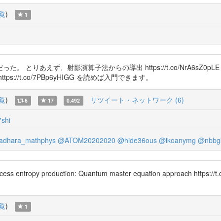
覧
)
1
、射影演算子法からの導出 https://t.co/NrA6sZ0pLE と私のD論(20
) https://t.co/7PBp6yHIGG を読めば入門できます。
覧
)
リツイート・ネットワーク (6)
6
17
0.492
shi
dhara_mathphys
@ATOM20202020
@hide36ous
@ikoanymg
@nbbg
ess entropy production: Quantum master equation approach https:/
覧
)
1