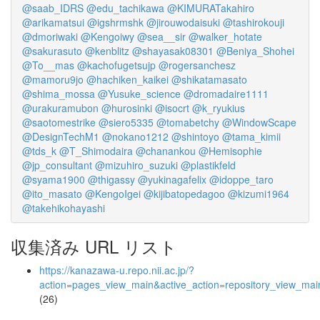
@saab_IDRS
@edu_tachikawa
@KIMURATakahiro
@arikamatsui
@igshrmshk
@jirouwodaisuki
@tashirokouji
@dmoriwaki
@Kengoiwy
@sea__sir
@walker_hotate
@sakurasuto
@kenblitz
@shayasak08301
@Beniya_Shohei
@To__mas
@kachofugetsujp
@rogersanchesz
@mamoru9jo
@hachiken_kaikei
@shikatamasato
@shima_mossa
@Yusuke_science
@dromadaire1111
@urakuramubon
@hurosinki
@isocrt
@k_ryukius
@saotomestrike
@siero5335
@tomabetchy
@WindowScape
@DesignTechM1
@nokano1212
@shintoyo
@tama_kimii
@tds_k
@T_Shimodaira
@chanankou
@Hemisophie
@jp_consultant
@mizuhiro_suzuki
@plastikfeld
@syama1900
@thigassy
@yukinagafelix
@idoppe_taro
@ito_masato
@KengoIgei
@kijibatopedagoo
@kizumi1964
@takehikohayashi
収集済み URL リスト
https://kanazawa-u.repo.nii.ac.jp/?
action=pages_view_main&active_action=repository_view_ma
(26)