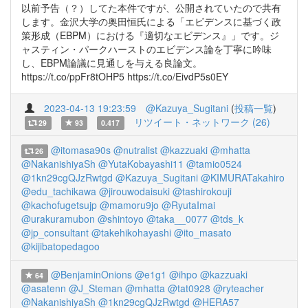
以前予告（？）してた本件ですが、公開されていたので共有
します。金沢大学の奥田恒氏による「エビデンスに基づく政
策形成（EBPM）における『適切なエビデンス』」です。ジ
ャスティン・パークハーストのエビデンス論を丁寧に吟味
し、EBPM論議に見通しを与える良論文。
https://t.co/ppFr8tOHP5 https://t.co/EivdP5s0EY
2023-04-13 19:23:59
@Kazuya_Sugitani
(
投稿一覧
)
リツイート・ネットワーク (26)
29
93
0.417
@itomasa90s
@nutralist
@kazzuaki
@mhatta
26
@NakanishiyaSh
@YutaKobayashi11
@tamio0524
@1kn29cgQJzRwtgd
@Kazuya_Sugitani
@KIMURATakahiro
@edu_tachikawa
@jirouwodaisuki
@tashirokouji
@kachofugetsujp
@mamoru9jo
@RyutaImai
@urakuramubon
@shintoyo
@taka__0077
@tds_k
@jp_consultant
@takehikohayashi
@ito_masato
@kijibatopedagoo
@BenjaminOnions
@e1g1
@ihpo
@kazzuaki
64
@asatenn
@J_Steman
@mhatta
@tat0928
@ryteacher
@NakanishiyaSh
@1kn29cgQJzRwtgd
@HERA57