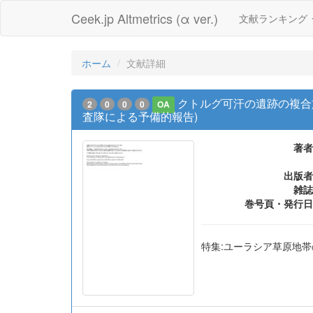
Ceek.jp Altmetrics (α ver.)
文献ランキング
ホーム
文献詳細
クトルグ可汗の遺跡の複合施
2
0
0
0
OA
査隊による予備的報告)
著者
出版者
雑誌
巻号頁・発行日
特集:ユーラシア草原地