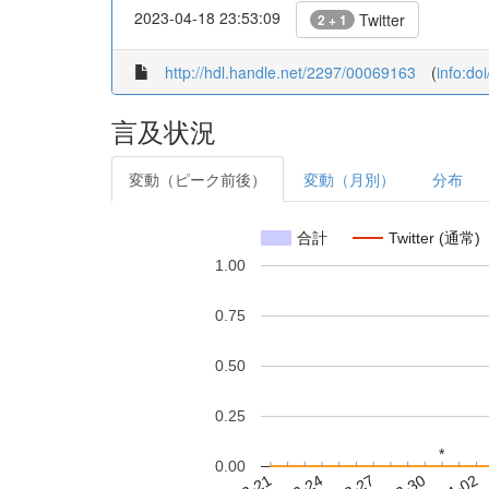
2023-04-18 23:53:09
Twitter
2 + 1
http://hdl.handle.net/2297/00069163
(
info:do
言及状況
変動（ピーク前後）
変動（月別）
分布
合計
Twitter (通常)
1.00
0.75
0.50
0.25
*
*
0.00