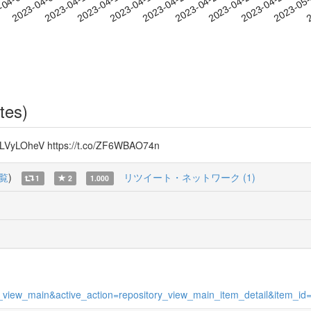
2023-04-26
2023-04-29
2023-05
-04-05
2
2023-04-08
2023-04-11
2023-04-14
2023-04-17
2023-04-20
2023-04-23
tes)
heV https://t.co/ZF6WBAO74n
覧
)
リツイート・ネットワーク (1)
1
2
1.000
ges_view_main&active_action=repository_view_main_item_detail&item