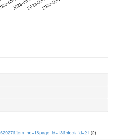
-02
023-05-05
2023-05-08
2023-05-11
2023-05-14
_id=62927&item_no=1&page_id=13&block_id=21
(2)