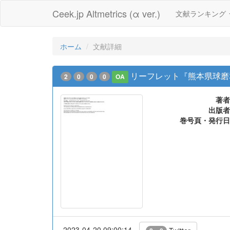
Ceek.jp Altmetrics (α ver.)
文献ランキング
ホーム
文献詳細
リーフレット『熊本県球磨
2
0
0
0
OA
著者
出版者
巻号頁・発行日
2023-04-20 09:00:14