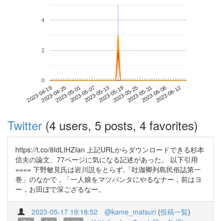
4
2
0
2023-06-06
2023-04-19
2023-05-07
2023-05-25
2023-06-12
2023-04-25
2023-05-13
2023-05-31
2023-05-01
2023-05-19
Twitter
(4 users, 5 posts, 4 favorites)
https://t.co/8IdLtHZIan 上記URLからダウンロードできる杉本
信夫の論文、77ページに気になる記述があった。 以下引用
==== 下野敏見氏は岩川説をとらず,「吐珈卿列島民俗誌第一
巻」のなかで，「一人娘をマツバンタにやるなナー，前はヨ
ー，お田ぼで深ござるなー。
2023-05-17 19:18:52
@kame_matsuri
(
投稿一覧
)