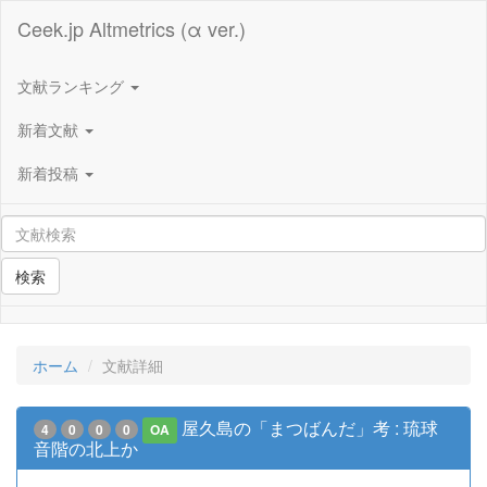
Ceek.jp Altmetrics (α ver.)
文献ランキング
新着文献
新着投稿
検索
ホーム
文献詳細
屋久島の「まつばんだ」考 : 琉球
4
0
0
0
OA
音階の北上か