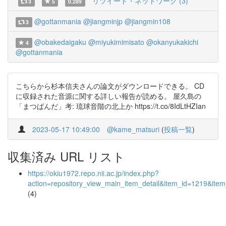
リツイート・ネットワーク (3)
3
5
0.289
@gottanmania
@jiangminjp
@jiangmin108
3
@obakedaigaku
@miyukimimisato
@okanyukakichi
4
@gottanmania
こちらから杉本信夫さんの論文がダウンロードできる。 CD
に収録された音源に関する詳しい報告が読める。 屋久島の
「まつばんだ」考: 琉球音階の北上か https://t.co/8IdLtHZIan
2023-05-17 10:49:00
@kame_matsuri
(
投稿一覧
)
収集済み URL リスト
https://okiu1972.repo.nii.ac.jp/index.php?
action=repository_view_main_item_detail&item_id=1219&it
(4)